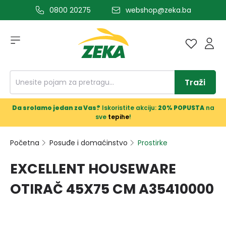
0800 20275
webshop@zeka.ba
a glavni sadržaj
Traži
Da srolamo jedan za Vas?
Iskoristite akciju:
20% POPUSTA
na
sve
tepihe
!
Početna
Posuđe i domaćinstvo
Prostirke
EXCELLENT HOUSEWARE
OTIRAČ 45X75 CM A35410000