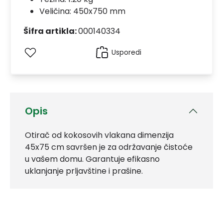
Veličina: 450x750 mm
Šifra artikla:
000140334
Usporedi
Opis
Otirač od kokosovih vlakana dimenzija
45x75 cm savršen je za održavanje čistoće
u vašem domu. Garantuje efikasno
uklanjanje prljavštine i prašine.