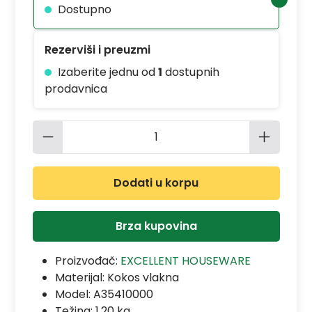
Dostupno
Rezerviši i preuzmi
Izaberite jednu od
1
dostupnih
prodavnica
Količina proizvoda: Unesite željenu 
Dodati u korpu
Brza kupovina
Proizvođač:
EXCELLENT HOUSEWARE
Materijal:
Kokos vlakna
Model:
A35410000
Težina: 1.20 kg