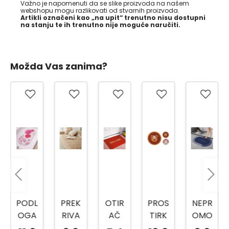
Važno je napomenuti da se slike proizvoda na našem
webshopu mogu razlikovati od stvarnih proizvoda.
Artikli označeni kao „na upit“ trenutno nisu dostupni
na stanju te ih trenutno nije moguće naručiti.
Možda Vas zanima?
PODL
PREK
OTIR
PROS
NEPR
OGA
RIVA
AČ
TIRK
OMO
ZA
Č
WEL
A
ČIVA