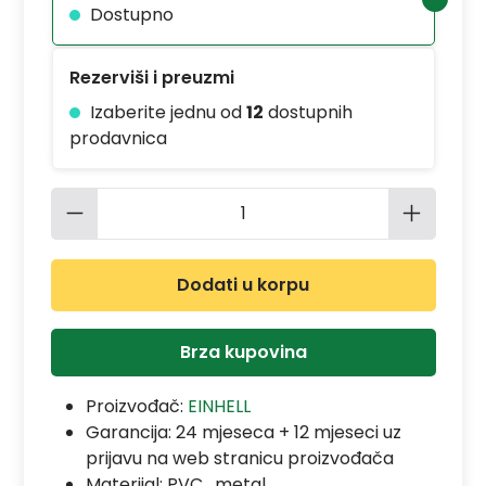
Dostupno
Rezerviši i preuzmi
Izaberite jednu od
12
dostupnih
prodavnica
Količina proizvoda: Unesite željenu 
Dodati u korpu
Brza kupovina
Proizvođač:
EINHELL
Garancija:
24 mjeseca + 12 mjeseci uz
prijavu na web stranicu proizvođača
Materijal:
PVC , metal