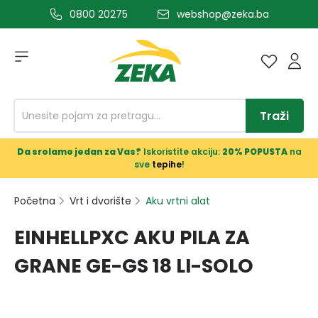
0800 20275
webshop@zeka.ba
a glavni sadržaj
Traži
Da srolamo jedan za Vas?
Iskoristite akciju:
20% POPUSTA
na
sve
tepihe
!
Početna
Vrt i dvorište
Aku vrtni alat
EINHELLPXC AKU PILA ZA
GRANE GE-GS 18 LI-SOLO