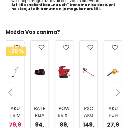
webshopu mogu razlikovati od stvarnih proizvoda.
Artikli označeni kao „na upit“ trenutno nisu dostupni
na stanju te ih trenutno nije moguće naručiti.
Možda Vas zanima?
-20
%
AKU
BATE
POW
PXC
AKU
TRIM
RIJA
ER X-
AKU
PUH
ER
AS 2
CHA
ŠKAR
AČ
79,9
94,
89,
149,
27,9