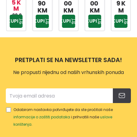
WB
NGE
E ZA
CABL
5 K
90
00
00
9 K
M
18V
AKU
ŽIVIC
I207
KM
KM
KM
M
FRT
99,9
POSI
U
8 20
KUPI
KUPI
KUPI
KUPI
KUPI
5 KM
CPF
PAČ
GE-
V
SOL
GE-
CH
US 18
1846
LI-
LI-
SOLO
SOLO
PRETPLATI SE NA NEWSLETTER SADA!
Ne propusti nijednu od naših vrhunskih ponuda
Odabirom nastavka potvrđujete da ste pročitali naše
informacije o zaštiti podataka
i prihvatili naše
uslove
korištenja
.