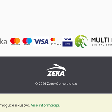
© 2026 Zeka-Comerc d.o.o
e moguće iskustvo.
Više informacija...