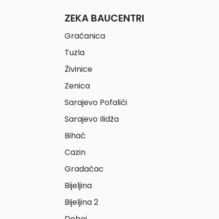
ZEKA BAUCENTRI
Gračanica
Tuzla
Živinice
Zenica
Sarajevo Pofalići
Sarajevo Ilidža
Bihać
Cazin
Gradačac
Bijeljina
Bijeljina 2
Doboj