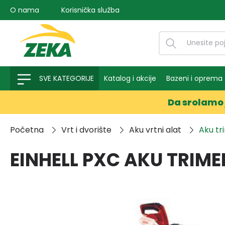
O nama
Korisnička služba
na pretragu
Preskoči na glavnu navigaciju
SVE KATEGORIJE
Katalog i akcije
Bazeni i oprema
Da srolamo 
Početna
Vrt i dvorište
Aku vrtni alat
Aku tr
EINHELL PXC AKU TRIME