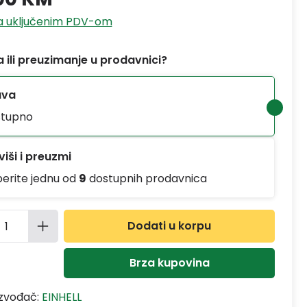
sa uključenim PDV-om
 ili preuzimanje u prodavnici?
ava
tupno
iši i preuzmi
berite jednu od
9
dostupnih prodavnica
ina proizvoda: Unesite željenu količinu
Dodati u korpu
Brza kupovina
izvođač:
EINHELL