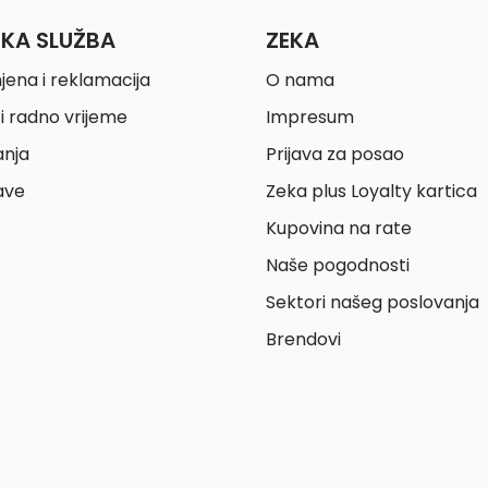
ČKA SLUŽBA
ZEKA
jena i reklamacija
O nama
i radno vrijeme
Impresum
anja
Prijava za posao
ave
Zeka plus Loyalty kartica
Kupovina na rate
Naše pogodnosti
Sektori našeg poslovanja
Brendovi