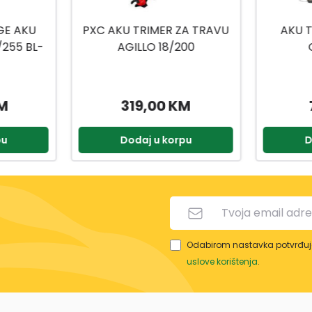
ZA TRAVU
AKU TRIMER 20V SOLO
PXC A
00
CGTLI20328
18
M
79,99 KM
pu
Dodaj u korpu
D
Odabirom nastavka potvrđuje
uslove korištenja
.