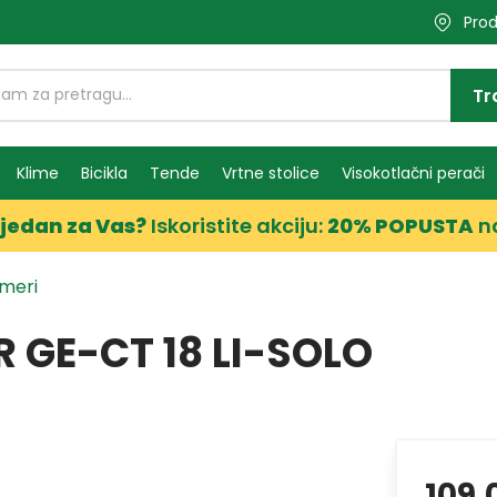
Prod
Tr
Klime
Bicikla
Tende
Vrtne stolice
Visokotlačni perači
jedan za Vas?
Iskoristite akciju:
20% POPUSTA
n
imeri
R GE-CT 18 LI-SOLO
109,