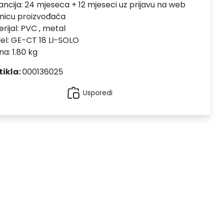
ncija:
24 mjeseca + 12 mjeseci uz prijavu na web
nicu proizvođača
rijal:
PVC , metal
el:
GE-CT 18 LI-SOLO
na: 1.80 kg
tikla:
000136025
Usporedi