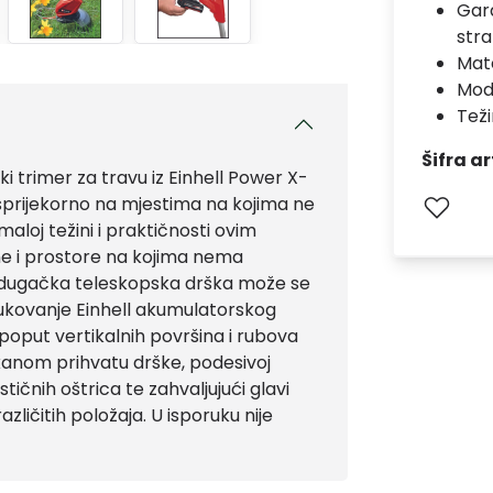
Gara
stra
Mate
Mod
Teži
Šifra ar
ki trimer za travu iz Einhell Power X-
sprijekorno na mjestima na kojima ne
maloj težini i praktičnosti ovim
ne i prostore na kojima nema
, dugačka teleskopska drška može se
i rukovanje Einhell akumulatorskog
a poput vertikalnih površina i rubova
kanom prihvatu drške, podesivoj
ičnih oštrica te zahvaljujući glavi
azličitih položaja. U isporuku nije