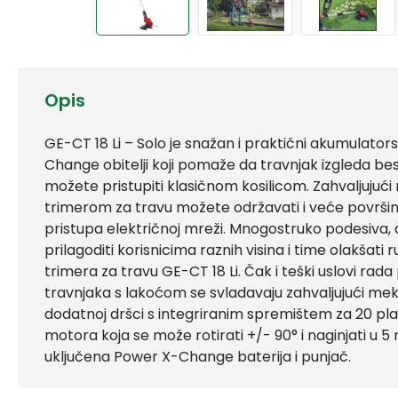
Opis
GE-CT 18 Li – Solo je snažan i praktični akumulators
Change obitelji koji pomaže da travnjak izgleda be
možete pristupiti klasičnom kosilicom. Zahvaljujući 
trimerom za travu možete održavati i veće površi
pristupa električnoj mreži. Mnogostruko podesiva
prilagoditi korisnicima raznih visina i time olakšat
trimera za travu GE-CT 18 Li. Čak i teški uslovi rad
travnjaka s lakoćom se svladavaju zahvaljujući me
dodatnoj dršci s integriranim spremištem za 20 plast
motora koja se može rotirati +/- 90° i naginjati u 5 r
uključena Power X-Change baterija i punjač.