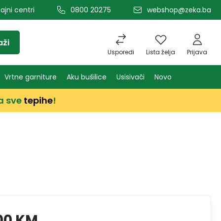
ajni centri
0800 20275
webshop@zeka.ba
aži
Usporedi
Lista želja
Prijava
Vrtne garniture
Aku bušilice
Usisivači
Novo
a sve
tepihe
!
00 KM