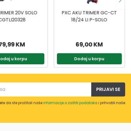
KU TRIMER GC-CT
INGCO AKU TRIMER 40V BEZ
/24 LI P-SOLO
BATERIJE I
PUNJAČA,CSTLI20018
69,00 KM
169,99 KM
odaj u korpu
Dodaj u korpu
PRIJAVI SE
te da ste pročitali naše
informacije o zaštiti podataka
i prihvatili naše