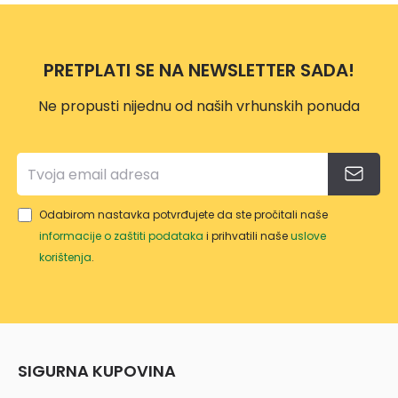
MM
JASE
700
ZAO
N
MM
BLJE
PRETPLATI SE NA NEWSLETTER SADA!
NA
Ne propusti nijednu od naših vrhunskih ponuda
Odabirom nastavka potvrđujete da ste pročitali naše
informacije o zaštiti podataka
i prihvatili naše
uslove
korištenja
.
SIGURNA KUPOVINA