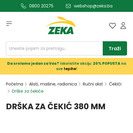
0800 20275
webshop@zeka.ba
a glavni sadržaj
Traži
Da srolamo jedan za Vas?
Iskoristite akciju:
20% POPUSTA
na
sve
tepihe
!
Početna
Alati, mašine, radionica
Ručni alat
Čekići
Drške za čekiće
DRŠKA ZA ČEKIĆ 380 MM