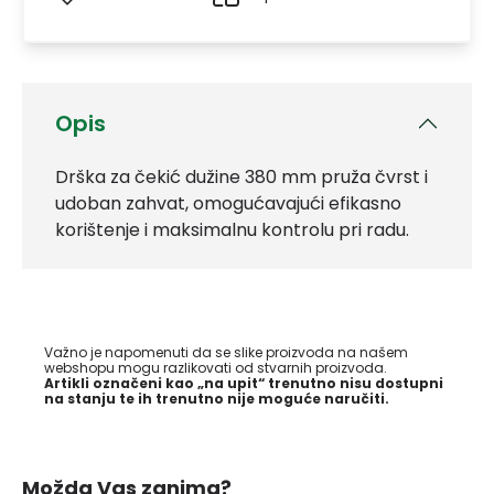
Opis
Drška za čekić dužine 380 mm pruža čvrst i
udoban zahvat, omogućavajući efikasno
korištenje i maksimalnu kontrolu pri radu.
Važno je napomenuti da se slike proizvoda na našem
webshopu mogu razlikovati od stvarnih proizvoda.
Artikli označeni kao „na upit“ trenutno nisu dostupni
na stanju te ih trenutno nije moguće naručiti.
Možda Vas zanima?