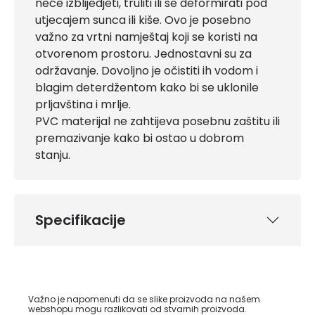
neće izblijedjeti, truliti ili se deformirati pod
utjecajem sunca ili kiše. Ovo je posebno
važno za vrtni namještaj koji se koristi na
otvorenom prostoru. Jednostavni su za
održavanje. Dovoljno je očistiti ih vodom i
blagim deterdžentom kako bi se uklonile
prljavština i mrlje.
PVC materijal ne zahtijeva posebnu zaštitu ili
premazivanje kako bi ostao u dobrom
stanju.
Specifikacije
Važno je napomenuti da se slike proizvoda na našem
webshopu mogu razlikovati od stvarnih proizvoda.