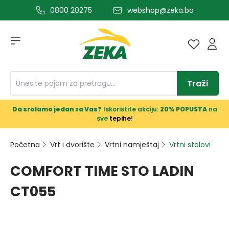
0800 20275
webshop@zeka.ba
a glavni sadržaj
Traži
Da srolamo jedan za Vas?
Iskoristite akciju:
20% POPUSTA
na
sve
tepihe
!
Početna
Vrt i dvorište
Vrtni namještaj
Vrtni stolovi
COMFORT TIME STO LADIN
CT055