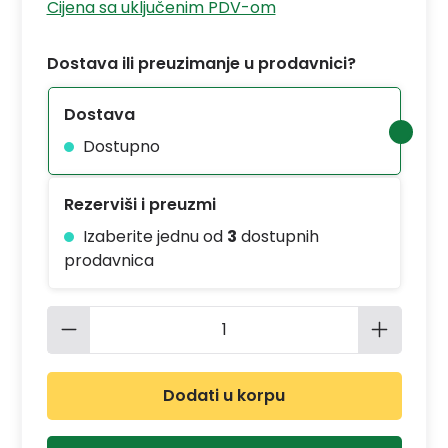
Cijena sa uključenim PDV-om
Dostava ili preuzimanje u prodavnici?
Dostava
Dostupno
Rezerviši i preuzmi
Izaberite jednu od
3
dostupnih
prodavnica
Količina proizvoda: Unesite željenu 
Dodati u korpu