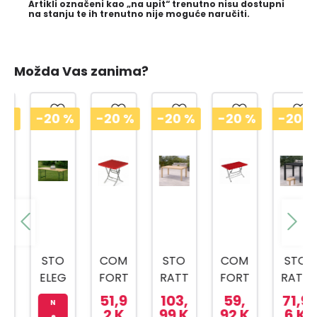
Artikli označeni kao „na upit“ trenutno nisu dostupni
na stanju te ih trenutno nije moguće naručiti.
Možda Vas zanima?
-20
%
-20
%
-20
%
-20
%
-20
%
STO
COM
STO
COM
STO
ELEG
FORT
RATT
FORT
RATT
ANC
TIME
AN
TIME
AN
51,9
103,
59,
71,9
N
E
STO
90X1
STO
90X9
2 K
99 K
92 K
6 K
e