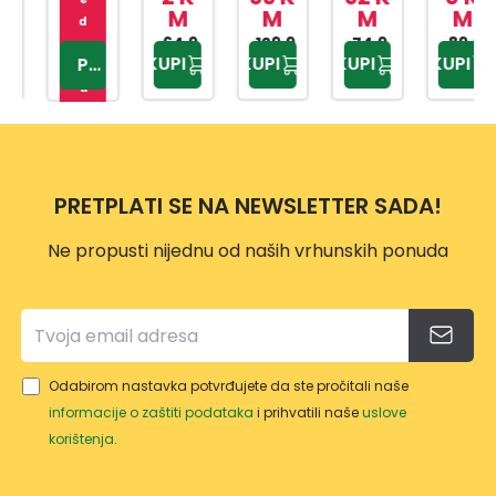
M
M
M
M
800X
LADI
50
KOK
0 CM
d
2000
64,9
N
129,9
CM
NAR
74,9
89,9
o
KUPI
KUPI
KUPI
KUPI
PROVJERITE
0 KM
9 KM
0 KM
5 KM
st
OVAL
CT05
CT05
u
NA
6
0
p
CIJE
SKLO
70X1
n
V
PIVI
20C
o
30/15
M
PRETPLATI SE NA NEWSLETTER SADA!
Ne propusti nijednu od naših vrhunskih ponuda
Odabirom nastavka potvrđujete da ste pročitali naše
informacije o zaštiti podataka
i prihvatili naše
uslove
korištenja
.