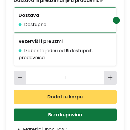
Dostava ili preuzimanje u prodavnici?
Dostava
Dostupno
Rezerviši i preuzmi
Izaberite jednu od
5
dostupnih
prodavnica
Količina proizvoda: Unesite željenu 
Dodati u korpu
Brza kupovina
Materijal:
Inox , PVC