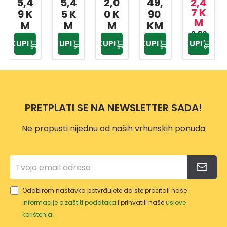
5,4
2,0
49,
2,4
3,5
KANT
KI
KUPA
ZA
SLAD
7 K
7 K
5 K
0 K
90
M
M
A SA
BOX
TILO
BEBI
OLED
M
M
KM
MET
AP-
PRIW
HRA
2,90
4,20
AP-
KUPI
KUPI
KUPI
KUPI
KUPI
KM
KM
ALNO
9159
EX
NU
9425
M
TP-
500
DRŠK
557
ML
OM
10L
PRETPLATI SE NA NEWSLETTER SADA!
Ne propusti nijednu od naših vrhunskih ponuda
Odabirom nastavka potvrđujete da ste pročitali naše
informacije o zaštiti podataka
i prihvatili naše
uslove
korištenja
.