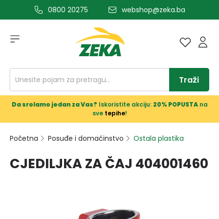
0800 20275
webshop@zeka.ba
a glavni sadržaj
Traži
Da srolamo jedan za Vas?
Iskoristite akciju:
20% POPUSTA
na
sve
tepihe
!
Početna
Posuđe i domaćinstvo
Ostala plastika
CJEDILJKA ZA ČAJ 404001460