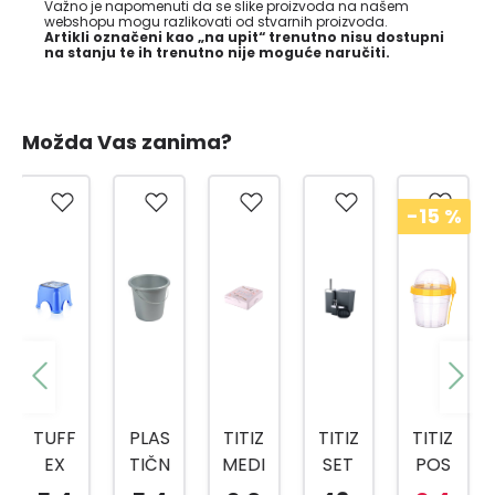
Važno je napomenuti da se slike proizvoda na našem
webshopu mogu razlikovati od stvarnih proizvoda.
Artikli označeni kao „na upit“ trenutno nisu dostupni
na stanju te ih trenutno nije moguće naručiti.
Možda Vas zanima?
-15
%
-15
%
PLAS
TITIZ
TITIZ
TITIZ
TITIZ
TIČN
MEDI
SET
POS
SET
A
CINS
ZA
UDA
ZA