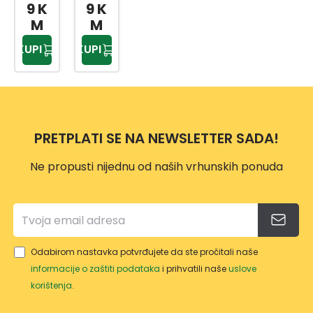
PLOČ
PLOČ
9 K
9 K
ICE
ICE
M
M
FLEXI
CM11
KUPI
KUPI
BILN
VANJ
O
SKO
CM16
25/1
25/1
PRETPLATI SE NA NEWSLETTER SADA!
Ne propusti nijednu od naših vrhunskih ponuda
Odabirom nastavka potvrđujete da ste pročitali naše
informacije o zaštiti podataka
i prihvatili naše
uslove
korištenja
.