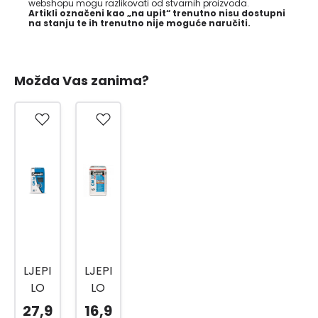
webshopu mogu razlikovati od stvarnih proizvoda.
Artikli označeni kao „na upit“ trenutno nisu dostupni
na stanju te ih trenutno nije moguće naručiti.
Možda Vas zanima?
LJEPI
LJEPI
LO
LO
ZA
ZA
27,9
16,9