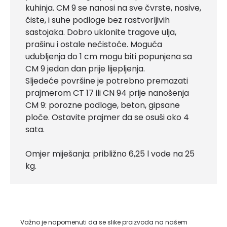
kuhinja. CM 9 se nanosi na sve čvrste, nosive,
čiste, i suhe podloge bez rastvorljivih
sastojaka. Dobro uklonite tragove ulja,
prašinu i ostale nečistoće. Moguća
udubljenja do 1 cm mogu biti popunjena sa
CM 9 jedan dan prije lijepljenja.
Sljedeće površine je potrebno premazati
prajmerom CT 17 ili CN 94 prije nanošenja
CM 9: porozne podloge, beton, gipsane
ploče. Ostavite prajmer da se osuši oko 4
sata.
Omjer miješanja: približno 6,25 l vode na 25
kg.
Važno je napomenuti da se slike proizvoda na našem