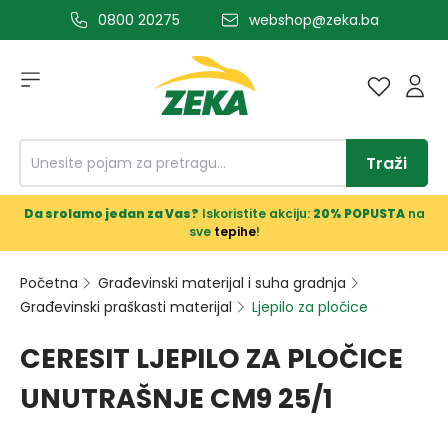
0800 20275
webshop@zeka.ba
a glavni sadržaj
Traži
Da srolamo jedan za Vas?
Iskoristite akciju:
20% POPUSTA
na
sve
tepihe
!
Početna
Građevinski materijal i suha gradnja
Građevinski praškasti materijal
Ljepilo za pločice
CERESIT LJEPILO ZA PLOČICE
UNUTRAŠNJE CM9 25/1