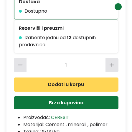
Dostava
Dostupno
Rezerviši i preuzmi
Izaberite jednu od
12
dostupnih
prodavnica
Količina proizvoda: Unesite željenu 
Dodati u korpu
Brza kupovina
Proizvođač:
CERESIT
Materijal:
Cement , minerali , polimer
Težina: 25.00 kg