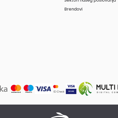
Sektori našeg poslovanja
Brendovi