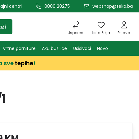
ajni centri
0800 20275
webshop@zeka.ba
aži
Usporedi
Lista želja
Prijava
Vrtne garniture
Aku bušilice
Usisivači
Novo
a sve
tepihe
!
1
9 KM