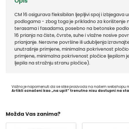
Opis
CM 16 osigurava fleksibilan ljepljivi spoj i izbjegava 
podlogama - zbog toga je prikladno za korištenje 
terasama i fasadama, posebno na betonske podlo
16 prianja na čiste, čvrste, suhe i vlažne nosive pov
prianjanje. Neravne površine ili udubljenja izravnajt
unutrašnje primjene, minimalna pokrivenost pločice
primjene, minimalna pokrivenost pločice ljepilom j
ljepila na stražnju stranu pločice).
Važno je napomenuti da se slike proizvoda na našem webshopu mo
Artikli označeni kao „na upit“ trenutno nisu dostupni na sta
Možda Vas zanima?