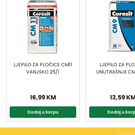
LJEPILO ZA PLOČICE CM11
LJEPILO ZA PL
VANJSKO 25/1
UNUTRAŠNJE CM
16,99 KM
13,59 K
Dodaj u korpu
Dodaj u kor