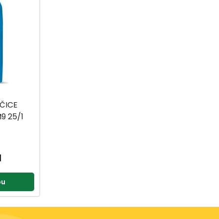
OČICE
9 25/1
M
pu