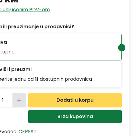
sa uključenim PDV-om
 ili preuzimanje u prodavnici?
ava
tupno
iši i preuzmi
berite jednu od
11
dostupnih prodavnica
ina proizvoda: Unesite željenu količinu
Dodati u korpu
Brza kupovina
izvođač:
CERESIT