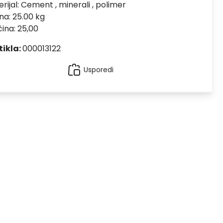
rijal:
Cement , minerali , polimer
na: 25.00 kg
čina: 25,00
tikla:
000013122
Usporedi