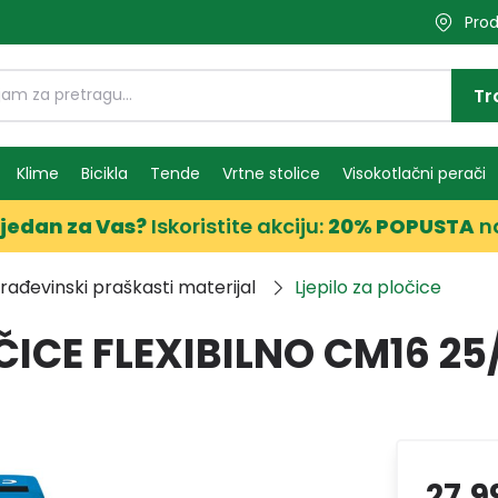
Prod
Tr
Klime
Bicikla
Tende
Vrtne stolice
Visokotlačni perači
jedan za Vas?
Iskoristite akciju:
20% POPUSTA
n
rađevinski praškasti materijal
Ljepilo za pločice
ČICE FLEXIBILNO CM16 25/
27,9