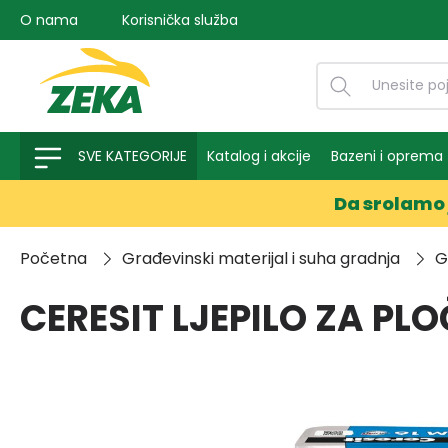
O nama
Korisnička služba
na pretragu
Preskoči na glavnu navigaciju
SVE KATEGORIJE
Katalog i akcije
Bazeni i oprema
Da srolamo 
Početna
Građevinski materijal i suha gradnja
G
CERESIT LJEPILO ZA PLO