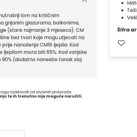
Mate
Teži
unutrašnji lom na kritičnim
Veli
na grijanim glazurama, balkonima,
Šifra ar
ge (stare najmanje 3 mjeseca). CM
ršine bez tvari koje mogu utjecati na
e prije nanošenja CM16 ljepila. Kod
 ljepilom mora biti 65%. Kod vanjske
e 90% (dodatno nanesite tanak sloj
gu razlikovati od stvarnih proizvoda.
nju te ih trenutno nije moguće naručiti.