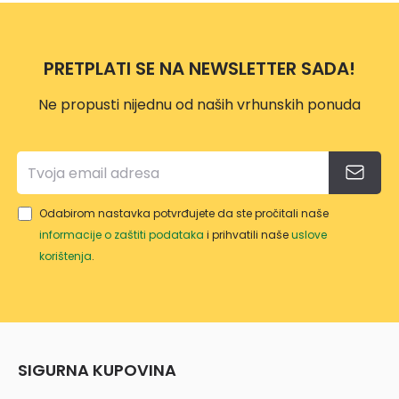
T
ZS12
CENT
3,08-
ROPE
11,1K
PRETPLATI SE NA NEWSLETTER SADA!
LET
W
ZV24
Ne propusti nijednu od naših vrhunskih ponuda
(5,1-
22,14
KW)
Odabirom nastavka potvrđujete da ste pročitali naše
informacije o zaštiti podataka
i prihvatili naše
uslove
korištenja
.
SIGURNA KUPOVINA