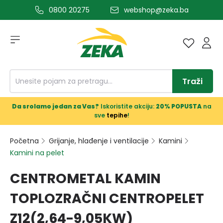
0800 20275
webshop@zeka.ba
a glavni sadržaj
Traži
Da srolamo jedan za Vas?
Iskoristite akciju:
20% POPUSTA
na
sve
tepihe
!
Početna
Grijanje, hlađenje i ventilacije
Kamini
Kamini na pelet
CENTROMETAL KAMIN
TOPLOZRAČNI CENTROPELET
Z12(2,64-9,05KW)