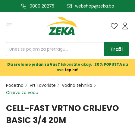
0800 20275
webshop@zeka.ba
a glavni sadržaj
Traži
Da srolamo jedan za Vas?
Iskoristite akciju:
20% POPUSTA
na
sve
tepihe
!
Početna
Vrt i dvorište
Vodna tehnika
Crijeva za vodu
CELL-FAST VRTNO CRIJEVO
BASIC 3/4 20M