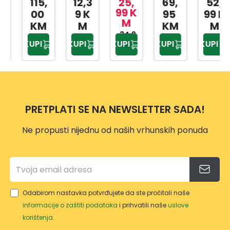
115,
12,3
25,
69,
52,
CRIJ
EVO
VRTN
NA
VRTN
99 K
00
9 K
95
99 K
M
EVO
FI 1/2
O
MOT
O
KM
M
KM
M
12514
ŠARE
CRIJ
34,9
ALICI
CRIJ
KUPI
KUPI
KUPI
KUPI
KUPI
9 KM
13
NO
EVO
20M
EVO
15M
BASI
1/2''
GREE
C 1/2
HHR2
N 1/2
30M
0124
25M
PRETPLATI SE NA NEWSLETTER SADA!
Ne propusti nijednu od naših vrhunskih ponuda
Odabirom nastavka potvrđujete da ste pročitali naše
informacije o zaštiti podataka
i prihvatili naše
uslove
korištenja
.