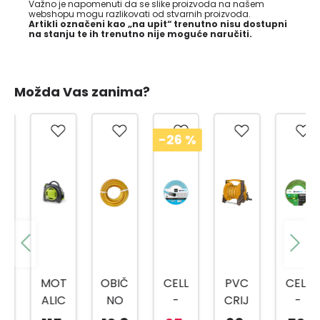
Važno je napomenuti da se slike proizvoda na našem
webshopu mogu razlikovati od stvarnih proizvoda.
Artikli označeni kao „na upit“ trenutno nisu dostupni
na stanju te ih trenutno nije moguće naručiti.
Možda Vas zanima?
-26
%
MOT
OBIČ
CELL
PVC
CELL
ALIC
NO
-
CRIJ
-
A ZA
CRIJ
FAST
EVO
FAST