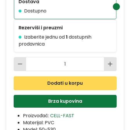
Dostava
Dostupno
Rezerviši i preuzmi
Izaberite jednu od
1
dostupnih
prodavnica
Količina proizvoda: Unesite željenu 
Dodati u korpu
Brza kupovina
Proizvođač:
CELL-FAST
Materijal:
PVC
Model:
50-530