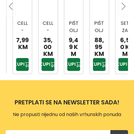
CELL
CELL
PIŠT
PIŠT
SET
-
-
OLJ
OLJ
ZA
FAST
FAST
ZA
ZA
CRIJ
7,99
35,
9,4
88,
6,5
SET
PIŠT
VOD
ZALIJ
EVO
KM
00
9 K
95
0 K
MLAZ
OLJ
U
EVAN
1/2
KM
M
KM
M
NICA
ZA
TUŠ
JE
4/1
KUPI
KUPI
KUPI
KUPI
KUPI
ZA
VOD
2
PRE
CRIJ
U
IDEA
MIU
EVO
PULS
L
M
3/4
E 3
CELL
BASI
IDEA
-
PRETPLATI SE NA NEWSLETTER SADA!
C
L
FAST
Ne propusti nijednu od naših vrhunskih ponuda