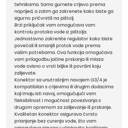
tehnikama. Samo gurnete crijevo prema
naprijed, a zatim ga zakrenete kako biste ga
sigurno pričvrstili na pištolj.
Brzi priključak vam omogućava vam
kontrolu protoka vode iz pištolja.
Jednostavno zakrenite regulator kako biste
povećali ili smanjili protok vode prema
vašim potrebama. Ova funkcija omogućava
vam prilagodbu jačine prskanja ili mlaza
vode ovisno o vrsti biljke ili površini koju
zalijevate.
Konektor sa unutrašnjim navojem G3/4 je
kompatibilan s crijevima ili drugim dodacima
koji imaju isti navoj, omogućujući vam
fleksibilnost i mogućnost povezivanja s
drugom opremom za zalijevanje ili prskanje.
Kvalitetan konektor osigurava čvrsto
prianjanje bez curenja vode, što vam
omogućava sigurno i učinkovito korištenje