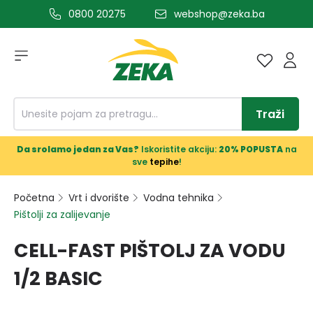
0800 20275
webshop@zeka.ba
a glavni sadržaj
Traži
Da srolamo jedan za Vas?
Iskoristite akciju:
20% POPUSTA
na
sve
tepihe
!
Početna
Vrt i dvorište
Vodna tehnika
Pištolji za zalijevanje
CELL-FAST PIŠTOLJ ZA VODU
1/2 BASIC