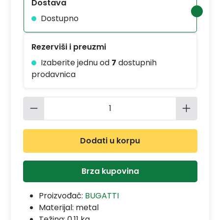
Dostava
Dostupno
Rezerviši i preuzmi
Izaberite jednu od
7
dostupnih
prodavnica
Količina proizvoda: Unesite željenu 
Dodati u korpu
Brza kupovina
Proizvođač:
BUGATTI
Materijal:
metal
Težina: 0.11 kg