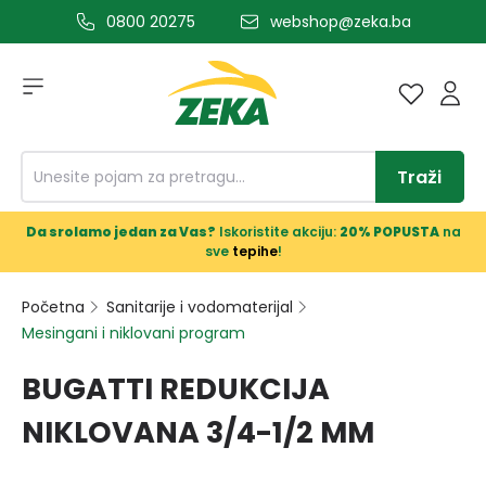
0800 20275
webshop@zeka.ba
a glavni sadržaj
Traži
Da srolamo jedan za Vas?
Iskoristite akciju:
20% POPUSTA
na
sve
tepihe
!
Početna
Sanitarije i vodomaterijal
Mesingani i niklovani program
BUGATTI REDUKCIJA
NIKLOVANA 3/4-1/2 MM