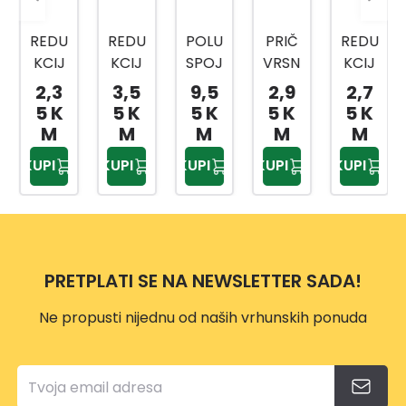
REDU
REDU
POLU
PRIČ
REDU
KCIJ
KCIJ
SPOJ
VRSN
KCIJ
A
A
NICA
A
A
2,3
3,5
9,5
2,9
2,7
NIKL
NIKL
MESI
PLOČ
NIKL
5 K
5 K
5 K
5 K
5 K
OVA
OVA
NG
A ZA
OVA
M
M
M
M
M
NA
NA
SA
BATE
NA
KUPI
KUPI
KUPI
KUPI
KUPI
EV30
EV30
HOLE
RIJU
EV30
69
71
ND 1
EV30
70
1/2-
BUG
76
1/2-
15
ATTI
20
MM
2502
MM
PRETPLATI SE NA NEWSLETTER SADA!
2
2031
Ne propusti nijednu od naših vrhunskih ponuda
7