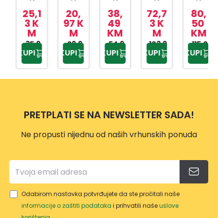
122X2
PRIN
ANT
229X1
VOD
25,1
20,
38,
72,7
80,
3CM
CESS
ARTI
52X5
ENI
3 K
97 K
49
3 K
50
M
M
KM
M
KM
PAW
122X3
K
1CM
PARK
PATR
35,9
0CM
29,9
134X1
54,9
103,9
239X
115,0
KUPI
KUPI
KUPI
KUPI
KUPI
0 KM
5 KM
9 KM
0 KM
0 KM
OL
91099
31X7
206X
3CM
86C
5315
M
6
PRETPLATI SE NA NEWSLETTER SADA!
Ne propusti nijednu od naših vrhunskih ponuda
Odabirom nastavka potvrđujete da ste pročitali naše
informacije o zaštiti podataka
i prihvatili naše
uslove
korištenja
.