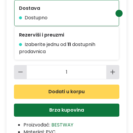
Dostava
Dostupno
Rezerviši i preuzmi
Izaberite jednu od
11
dostupnih
prodavnica
Količina proizvoda: Unesite željenu 
Dodati u korpu
Brza kupovina
Proizvođač:
BESTWAY
Materijal:
PVC