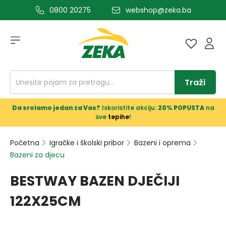
0800 20275
webshop@zeka.ba
a glavni sadržaj
Traži
Da srolamo jedan za Vas?
Iskoristite akciju:
20% POPUSTA
na
sve
tepihe
!
Početna
Igračke i školski pribor
Bazeni i oprema
Bazeni za djecu
BESTWAY BAZEN DJEČIJI
122X25CM