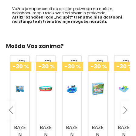
Važno je napomenuti da se slike proizvoda na našem
webshopu mogu razlikovati od stvarnih proizvoda.
Artikli označeni kao „na upit“ trenutno nisu dostupni
na stanju te ih trenutno nije moguće naručiti.
Možda Vas zanima?
-30
%
-30
%
-30
%
-30
%
-30
%
BAZE
BAZE
BAZE
BAZE
BAZE
N
N
N
N
N