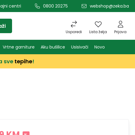
ajni centri
0800 20275
webshop@zeka.ba
aži
Usporedi
Lista želja
Prijava
Vrtne garniture
Aku bušilice
Usisivači
Novo
a sve
tepihe
!
9 KM
%