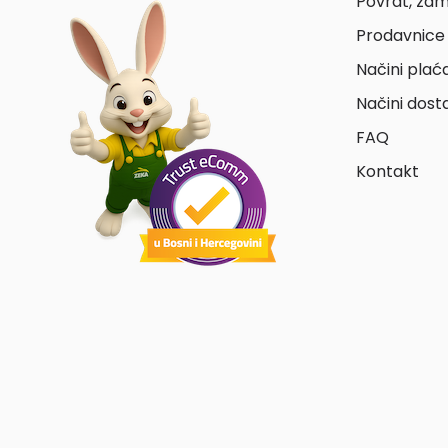
Povrat, zam
Prodavnice 
Načini plać
Načini dost
FAQ
Kontakt