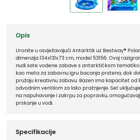
Opis
Uronite u osvježavajući Antarktik uz Bestway® Polar
dimenzija 134x131x73 cm, model 53156. Ovaj razigran
nudi sate vodene zabave s antarktičkom tematikom.
kao meta za zabavnu igru bacanja prstena, dok dvij
pružaju kreativnu zabavu. Bazen ima kapacitet od 84 
odvodnim ventilom za lako pražnjenje. Set uključuje 
na napuhavanje i zakrpu za popravku, omogućavaju
prskanje u vodi.
Specifikacije