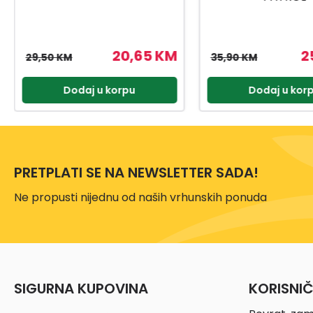
25,13 KM
2
35,90 KM
29,95 KM
Dodaj u korpu
Dodaj u kor
PRETPLATI SE NA NEWSLETTER SADA!
Ne propusti nijednu od naših vrhunskih ponuda
SIGURNA KUPOVINA
KORISNI