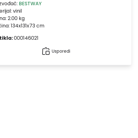
izvođač:
BESTWAY
rijal:
vinil
na: 2.00 kg
čina: 134x131x73 cm
tikla:
000146021
Usporedi