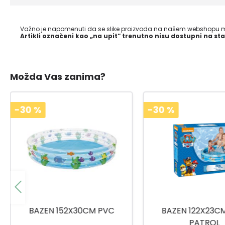
Važno je napomenuti da se slike proizvoda na našem webshopu mo
Artikli označeni kao „na upit“ trenutno nisu dostupni na sta
Možda Vas zanima?
-30
%
-30
%
BAZEN 122X23CM PAW
BAZEN PRINCESS 
PATROL
91099