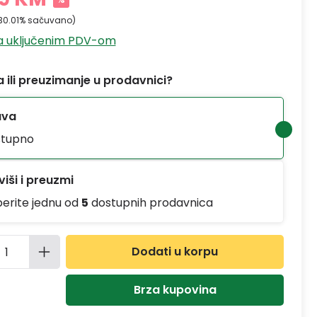
30.01% sačuvano)
sa uključenim PDV-om
 ili preuzimanje u prodavnici?
ava
tupno
iši i preuzmi
berite jednu od
5
dostupnih prodavnica
ina proizvoda: Unesite željenu količinu
Dodati u korpu
Brza kupovina