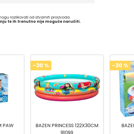
gu razlikovati od stvarnih proizvoda.
nju te ih trenutno nije moguće naručiti.
-30
%
-30
%
122X30CM
BAZEN 229X152X51CM
BAZE
2