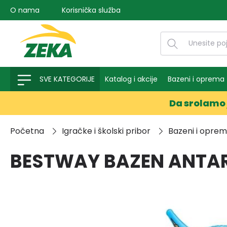
O nama
Korisnička služba
na pretragu
Preskoči na glavnu navigaciju
SVE KATEGORIJE
Katalog i akcije
Bazeni i oprema
Da srolamo 
Početna
Igračke i školski pribor
Bazeni i opre
BESTWAY BAZEN ANTART