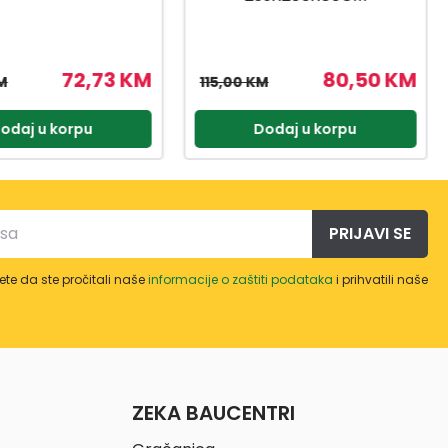
80,50 KM
34,97 KM
M
49,95 KM
odaj u korpu
Dodaj u korpu
PRIJAVI SE
te da ste pročitali naše
informacije o zaštiti podataka
i prihvatili naše
ZEKA BAUCENTRI