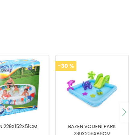
-30
%
N VODENI PARK
BAZEN DINOSAURUS
39X206X86CM
244X46CM 3G+ 55001