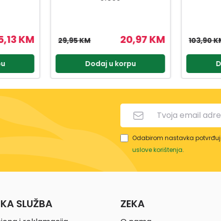
0,97 KM
72,73 KM
103,90 KM
115,00 K
pu
Dodaj u korpu
D
Odabirom nastavka potvrđuje
uslove korištenja
.
ČKA SLUŽBA
ZEKA