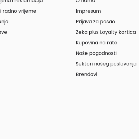
jena i reklamacija
O nama
i radno vrijeme
Impresum
anja
Prijava za posao
ave
Zeka plus Loyalty kartica
Kupovina na rate
Naše pogodnosti
Sektori našeg poslovanja
Brendovi