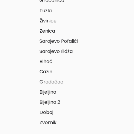
Gračanica
Tuzla
Živinice
Zenica
Sarajevo Pofalići
Sarajevo Ilidža
Bihać
Cazin
Gradačac
Bijeljina
Bijeljina 2
Doboj
Zvornik