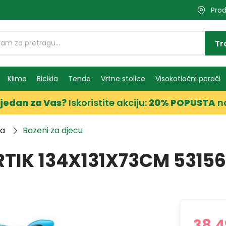
Prod
Tr
Klime
Bicikla
Tende
Vrtne stolice
Visokotlačni perači
jedan za Vas?
Iskoristite akciju:
20% POPUSTA
n
ma
Bazeni za djecu
IK 134X131X73CM 53156
38,4