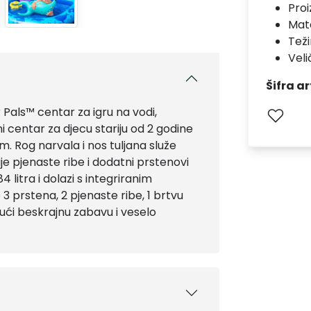
Pro
Mate
Teži
Veli
Šifra ar
 Pals™ centar za igru na vodi,
i centar za djecu stariju od 2 godine
 Rog narvala i nos tuljana služe
e pjenaste ribe i dodatni prstenovi
litra i dolazi s integriranim
3 prstena, 2 pjenaste ribe, 1 brtvu
ći beskrajnu zabavu i veselo