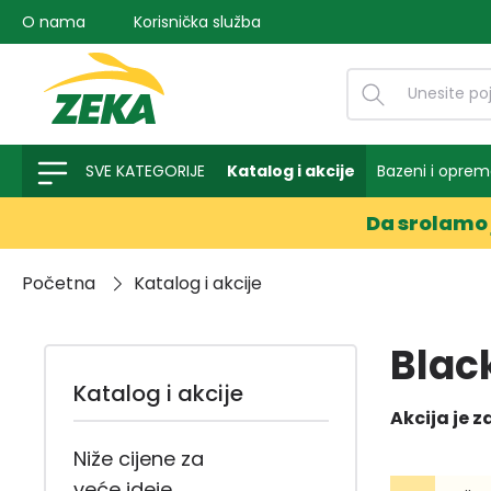
O nama
Korisnička služba
na pretragu
Preskoči na glavnu navigaciju
SVE KATEGORIJE
Katalog i akcije
Bazeni i opre
Da srolamo 
Početna
Katalog i akcije
Blac
Katalog i akcije
Akcija je z
Niže cijene za
veće ideje