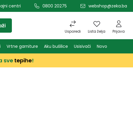
ajni centri
0800 20275
webshop@zeka.ba
aži
Usporedi
Lista želja
Prijava
i
Vrtne garniture
Aku bušilice
Usisivači
Novo
a sve
tepihe
!