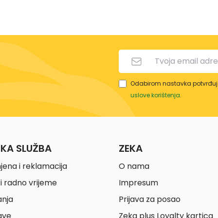
Odabirom nastavka potvrđuje
uslove korištenja
.
ČKA SLUŽBA
ZEKA
jena i reklamacija
O nama
i radno vrijeme
Impresum
anja
Prijava za posao
ave
Zeka plus Loyalty kartica