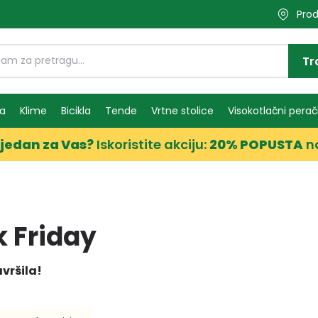
Prod
Tr
ma
Klime
Bicikla
Tende
Vrtne stolice
Visokotlačni perač
jedan za Vas?
Iskoristite akciju:
20% POPUSTA
n
k Friday
avršila!