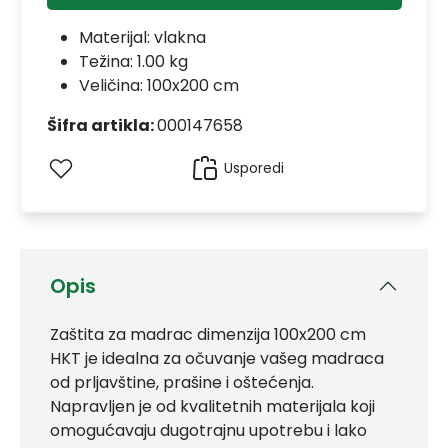
Materijal:
vlakna
Težina: 1.00 kg
Veličina: 100x200 cm
Šifra artikla:
000147658
Usporedi
Opis
Zaštita za madrac dimenzija 100x200 cm
HKT je idealna za očuvanje vašeg madraca
od prljavštine, prašine i oštećenja.
Napravljen je od kvalitetnih materijala koji
omogućavaju dugotrajnu upotrebu i lako