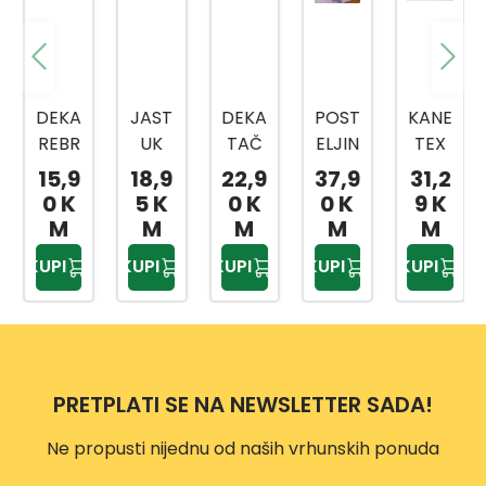
DEKA
JAST
DEKA
POST
KANE
REBR
UK
TAČ
ELJIN
TEX
ASTA
DP32
KICE
A
JAST
15,9
18,9
22,9
37,9
31,2
150X
16
180X
JEDN
UK
0 K
5 K
0 K
0 K
9 K
200
55X3
200
OKRE
CLIM
M
M
M
M
M
CM
5 CM
CM
VETN
A
KUPI
KUPI
KUPI
KUPI
KUPI
A 3/1
CON
150X
TROL
200
50X7
DP31
0 CM
80
PRETPLATI SE NA NEWSLETTER SADA!
Ne propusti nijednu od naših vrhunskih ponuda