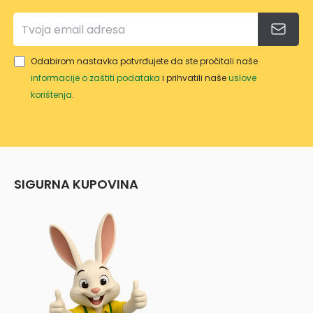
Odabirom nastavka potvrđujete da ste pročitali naše
informacije o zaštiti podataka
i prihvatili naše
uslove
korištenja
.
SIGURNA KUPOVINA