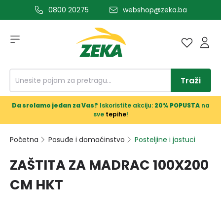
0800 20275
webshop@zeka.ba
a glavni sadržaj
Traži
Da srolamo jedan za Vas?
Iskoristite akciju:
20% POPUSTA
na
sve
tepihe
!
Početna
Posuđe i domaćinstvo
Posteljine i jastuci
ZAŠTITA ZA MADRAC 100X200
CM HKT