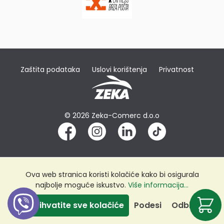
Zaštita podataka
Uslovi korištenja
Privatnost
© 2026 Zeka-Comerc d.o.o
Ova web stranica koristi kolačiće kako bi osigurala
najbolje moguće iskustvo.
Više informacija...
Prihvatite sve kolačiće
Podesi
Odbij