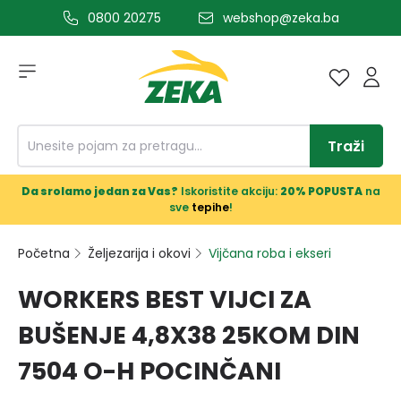
0800 20275
webshop@zeka.ba
a glavni sadržaj
Traži
Da srolamo jedan za Vas?
Iskoristite akciju:
20% POPUSTA
na
sve
tepihe
!
Početna
Željezarija i okovi
Vijčana roba i ekseri
WORKERS BEST VIJCI ZA
BUŠENJE 4,8X38 25KOM DIN
7504 O-H POCINČANI