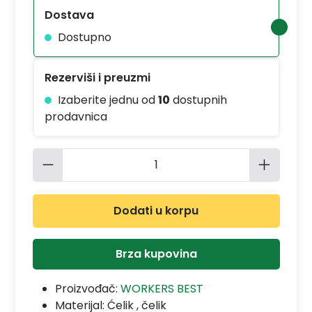
Dostava
Dostupno
Rezerviši i preuzmi
Izaberite jednu od
10
dostupnih
prodavnica
Količina proizvoda: Unesite željenu 
Dodati u korpu
Brza kupovina
Proizvođač:
WORKERS BEST
Materijal:
Ćelik , čelik