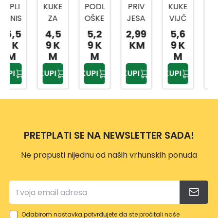
KUKE
PODL
PRIV
KUKE
PVC
ZA
OŠKE
JESA
VIJČ
KAPI
LUST
M12
K ZA
ANE
CA
4,5
5,2
2,99
5,6
12,1
ER
5KO
KLJU
SA
ZA
9 K
9 K
KM
9 K
9 K
80M
M
ČEVE
PRO
6KT
M
M
M
M
M
DIN
16M
REZO
MATI
KUPI
KUPI
KUPI
KUPI
KUPI
4KO
9021
M
M
CU
M
POCI
5KO
80M
M10
FI4,7
NČA
M
M
CRN
MM
NE
NIKL
4KO
A
POCI
OVA
M FI
PRETPLATI SE NA NEWSLETTER SADA!
NČA
N
5,8M
NE
M
Ne propusti nijednu od naših vrhunskih ponuda
POCI
NČA
NE
Odabirom nastavka potvrđujete da ste pročitali naše