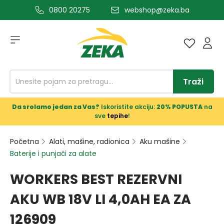
0800 20275
webshop@zeka.ba
a glavni sadržaj
Traži
Da srolamo jedan za Vas?
Iskoristite akciju:
20% POPUSTA
na
sve
tepihe
!
Početna
Alati, mašine, radionica
Aku mašine
Baterije i punjači za alate
WORKERS BEST REZERVNI
AKU WB 18V LI 4,0AH EA ZA
126909