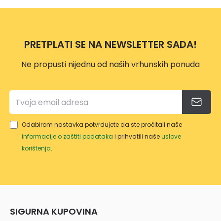
AČ
18V/
4202
3,0A
1E
H
PRETPLATI SE NA NEWSLETTER SADA!
632G
12-3
Ne propusti nijednu od naših vrhunskih ponuda
Odabirom nastavka potvrđujete da ste pročitali naše
informacije o zaštiti podataka
i prihvatili naše
uslove
korištenja
.
SIGURNA KUPOVINA