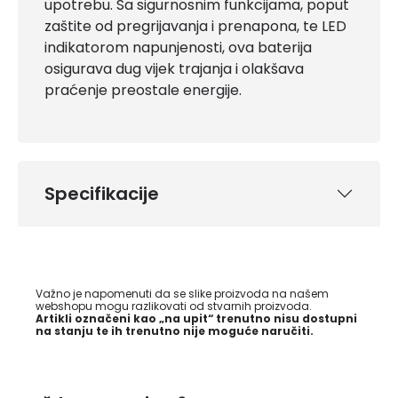
upotrebu. Sa sigurnosnim funkcijama, poput
zaštite od pregrijavanja i prenapona, te LED
indikatorom napunjenosti, ova baterija
osigurava dug vijek trajanja i olakšava
praćenje preostale energije.
Specifikacije
Važno je napomenuti da se slike proizvoda na našem
webshopu mogu razlikovati od stvarnih proizvoda.
Artikli označeni kao „na upit“ trenutno nisu dostupni
na stanju te ih trenutno nije moguće naručiti.