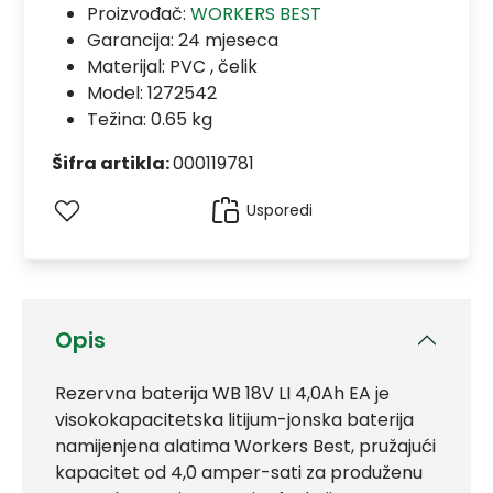
Proizvođač:
WORKERS BEST
Garancija:
24 mjeseca
Materijal:
PVC , čelik
Model:
1272542
Težina: 0.65 kg
Šifra artikla:
000119781
Usporedi
Opis
Rezervna baterija WB 18V LI 4,0Ah EA je
visokokapacitetska litijum-jonska baterija
namijenjena alatima Workers Best, pružajući
kapacitet od 4,0 amper-sati za produženu