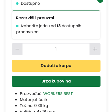
Dostupno
Rezerviši i preuzmi
Izaberite jednu od
13
dostupnih
prodavnica
Količina proizvoda: Unesite željenu 
Dodati u korpu
Brza kupovina
Proizvođač:
WORKERS BEST
Materijal:
čelik
Težina: 0.36 kg
Veličina: 4x28 mm