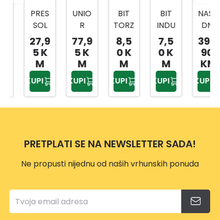
PRES
UNIO
BIT
BIT
NASA
SOL
R
TORZ
INDU
DNI
PREŠ
RUČI
IJA
STRY
KLJU
27,9
77,9
8,5
7,5
399,
A ZA
CA/R
TOR
TOR
ČEVI
5 K
5 K
0 K
0 K
90
MAS
AČN
X
X
1/4,3
M
M
M
M
KM
T
A 1/2
20X2
20X2
/8,1/
KUPI
KUPI
KUPI
KUPI
KUPI
80ML
BI
5MM
5MM
2
ČELIK
1901A
2/1
3/1
216-
SA
BI
DJ.
UNIV
61178
ERZA
2
PRETPLATI SE NA NEWSLETTER SADA!
LNO
M
Ne propusti nijednu od naših vrhunskih ponuda
GLAV
OM