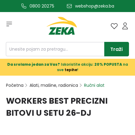
0800 20275
webshop@zeka.ba
a glavni sadržaj
Traži
Da srolamo jedan za Vas?
Iskoristite akciju:
20% POPUSTA
na
sve
tepihe
!
Početna
Alati, mašine, radionica
Ručni alat
WORKERS BEST PRECIZNI
BITOVI U SETU 26-DJ