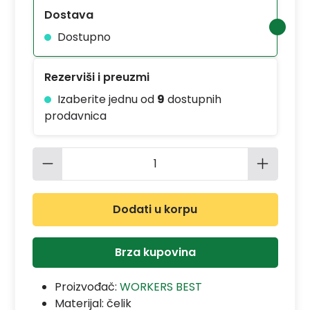
Dostava
Dostupno
Rezerviši i preuzmi
Izaberite jednu od
9
dostupnih
prodavnica
Količina proizvoda: Unesite željenu 
Dodati u korpu
Brza kupovina
Proizvođač:
WORKERS BEST
Materijal:
čelik