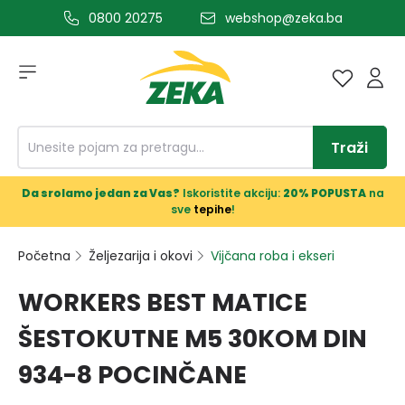
0800 20275
webshop@zeka.ba
a glavni sadržaj
Traži
Da srolamo jedan za Vas?
Iskoristite akciju:
20% POPUSTA
na
sve
tepihe
!
Početna
Željezarija i okovi
Vijčana roba i ekseri
WORKERS BEST MATICE
ŠESTOKUTNE M5 30KOM DIN
934-8 POCINČANE