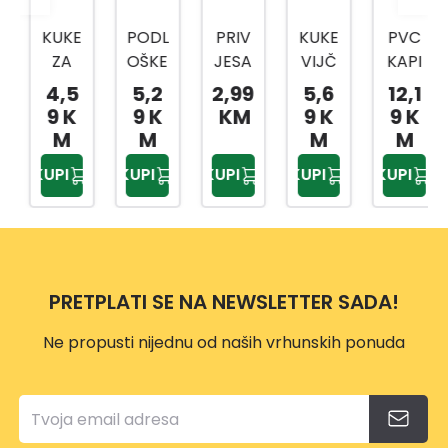
KUKE
PODL
PRIV
KUKE
PVC
ZA
OŠKE
JESA
VIJČ
KAPI
LUST
M12
K ZA
ANE
CA
4,5
5,2
2,99
5,6
12,1
ER
5KO
KLJU
SA
ZA
9 K
9 K
KM
9 K
9 K
80M
M
ČEVE
PRO
6KT
M
M
M
M
M
DIN
16M
REZO
MATI
KUPI
KUPI
KUPI
KUPI
KUPI
4KO
9021
M
M
CU
M
POCI
5KO
80M
M10
FI4,7
NČA
M
M
CRN
MM
NE
NIKL
4KO
A
POCI
OVA
M FI
PRETPLATI SE NA NEWSLETTER SADA!
NČA
N
5,8M
NE
M
Ne propusti nijednu od naših vrhunskih ponuda
POCI
NČA
NE