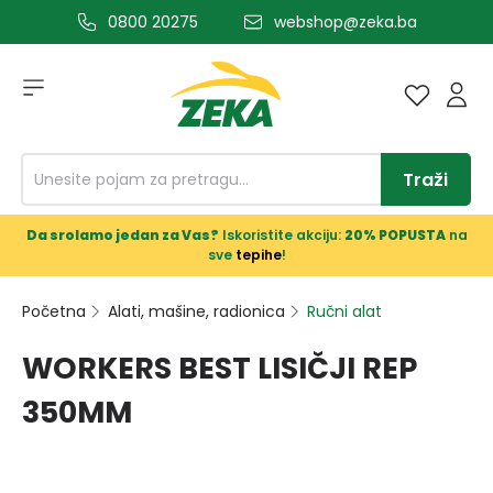
0800 20275
webshop@zeka.ba
a glavni sadržaj
Traži
Da srolamo jedan za Vas?
Iskoristite akciju:
20% POPUSTA
na
sve
tepihe
!
Početna
Alati, mašine, radionica
Ručni alat
WORKERS BEST LISIČJI REP
350MM