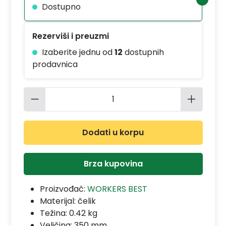
Dostupno
Rezerviši i preuzmi
Izaberite jednu od
12
dostupnih
prodavnica
Količina proizvoda: Unesite željenu 
Dodati u korpu
Brza kupovina
Proizvođač:
WORKERS BEST
Materijal:
čelik
Težina: 0.42 kg
Veličina: 350 mm