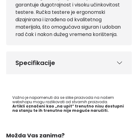
garantuje dugotrajnost i visoku učinkovitost
testere. Ručka testere je ergonomski
dizajnirana i izrađena od kvalitetnog
materijala, što omogućava siguran i udoban
rad čak i nakon dužeg vremena korištenja.
Specifikacije
Važno je napomenuti da se slike proizvoda na našem
webshopu mogu razlikovati od stvarnih proizvoda.
Artikli označeni kao „na upit“ trenutno nisu dostupni
na stanju te ih trenutno nije moguće naručiti.
Možda Vas zanima?