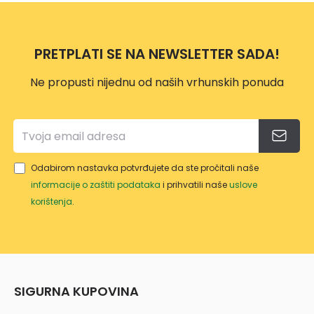
SA
BI
DJ.
UNIV
61178
ERZA
2
PRETPLATI SE NA NEWSLETTER SADA!
LNO
M
Ne propusti nijednu od naših vrhunskih ponuda
GLAV
OM
Odabirom nastavka potvrđujete da ste pročitali naše
informacije o zaštiti podataka
i prihvatili naše
uslove
korištenja
.
SIGURNA KUPOVINA