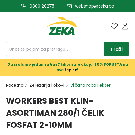
0800 20275
webshop@zeka.ba
a glavni sadržaj
Traži
Da srolamo jedan za Vas?
Iskoristite akciju:
20% POPUSTA
na
sve
tepihe
!
Početna
Željezarija i okovi
Vijčana roba i ekseri
WORKERS BEST KLIN-
ASORTIMAN 280/1 ČELIK
FOSFAT 2-10MM