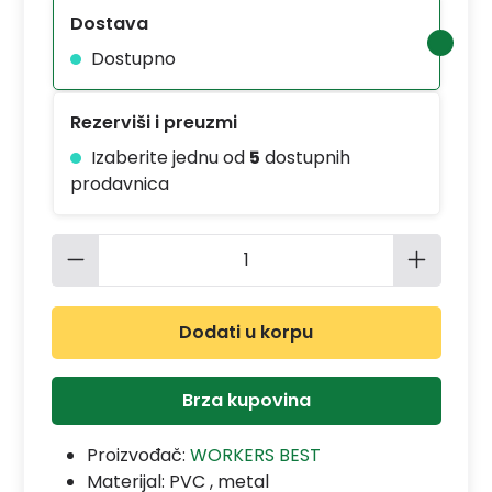
Dostava
Dostupno
Rezerviši i preuzmi
Izaberite jednu od
5
dostupnih
prodavnica
Količina proizvoda: Unesite željenu 
Dodati u korpu
Brza kupovina
Proizvođač:
WORKERS BEST
Materijal:
PVC , metal