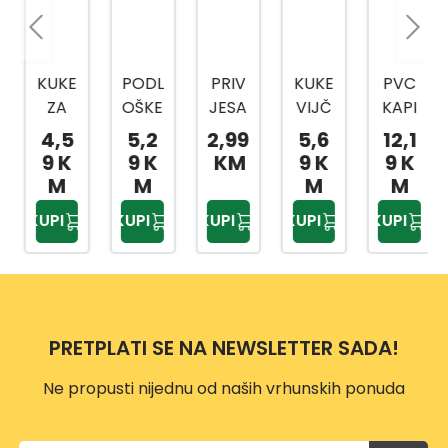
KUKE
PODL
PRIV
KUKE
PVC
ZA
OŠKE
JESA
VIJČ
KAPI
LUST
M12
K ZA
ANE
CA
4,5
5,2
2,99
5,6
12,1
ER
5KO
KLJU
SA
ZA
9 K
9 K
KM
9 K
9 K
80M
M
ČEVE
PRO
6KT
M
M
M
M
M
DIN
16M
REZO
MATI
KUPI
KUPI
KUPI
KUPI
KUPI
4KO
9021
M
M
CU
M
POCI
5KO
80M
M10
FI4,7
NČA
M
M
CRN
MM
NE
NIKL
4KO
A
POCI
OVA
M FI
PRETPLATI SE NA NEWSLETTER SADA!
NČA
N
5,8M
NE
M
Ne propusti nijednu od naših vrhunskih ponuda
POCI
NČA
NE