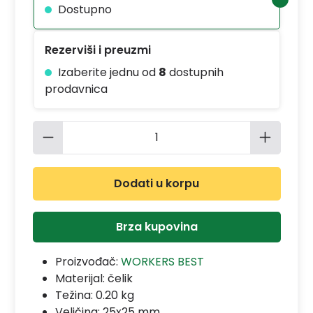
Dostupno
Rezerviši i preuzmi
Izaberite jednu od
8
dostupnih
prodavnica
Količina proizvoda: Unesite željenu 
Dodati u korpu
Brza kupovina
Proizvođač:
WORKERS BEST
Materijal:
čelik
Težina: 0.20 kg
Veličina: 25x25 mm