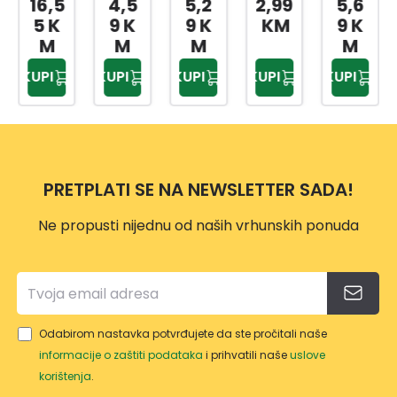
4,5
5,2
2,99
5,6
12,1
ER
5KO
KLJU
SA
ZA
9 K
9 K
KM
9 K
9 K
80M
M
ČEVE
PRO
6KT
M
M
M
M
M
DIN
16M
REZO
MATI
KUPI
KUPI
KUPI
KUPI
KUPI
4KO
9021
M
M
CU
M
POCI
5KO
80M
M10
FI4,7
NČA
M
M
CRN
MM
NE
NIKL
4KO
A
POCI
OVA
M FI
PRETPLATI SE NA NEWSLETTER SADA!
NČA
N
5,8M
NE
M
Ne propusti nijednu od naših vrhunskih ponuda
POCI
NČA
NE
Odabirom nastavka potvrđujete da ste pročitali naše
informacije o zaštiti podataka
i prihvatili naše
uslove
korištenja
.