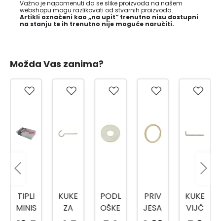
Važno je napomenuti da se slike proizvoda na našem
webshopu mogu razlikovati od stvarnih proizvoda.
Artikli označeni kao „na upit“ trenutno nisu dostupni
na stanju te ih trenutno nije moguće naručiti.
Možda Vas zanima?
KUKE
PODL
PRIV
KUKE
PVC
ZA
OŠKE
JESA
VIJČ
KAPI
LUST
M12
K ZA
ANE
CA