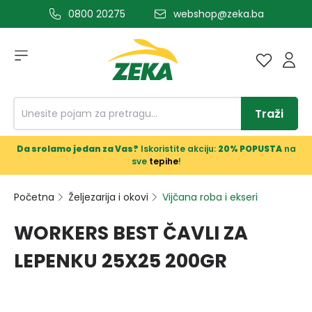
0800 20275
webshop@zeka.ba
a glavni sadržaj
Traži
Da srolamo jedan za Vas?
Iskoristite akciju:
20% POPUSTA
na
sve
tepihe
!
Početna
Željezarija i okovi
Vijčana roba i ekseri
WORKERS BEST ČAVLI ZA
LEPENKU 25X25 200GR