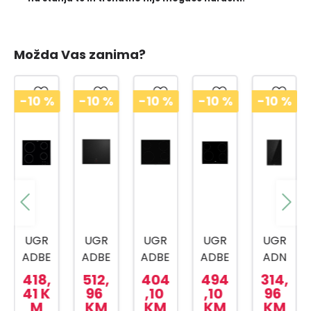
Možda Vas zanima?
-10
%
-10
%
-10
%
-10
%
-10
%
UGR
UGR
UGR
UGR
UGR
ADBE
ADBE
ADBE
ADBE
ADN
NA
NA
NA
NA
A
418,
512,
404
494
314,
PLOČ
PLOČ
PLOČ
PLOČ
PLOČ
41 K
96
,10
,10
96
M
KM
KM
KM
KM
A
A
A
A HIC
A