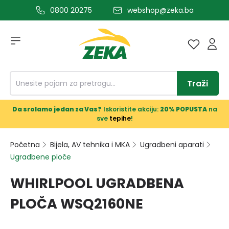
0800 20275
webshop@zeka.ba
a glavni sadržaj
Traži
Da srolamo jedan za Vas?
Iskoristite akciju:
20% POPUSTA
na
sve
tepihe
!
Početna
Bijela, AV tehnika i MKA
Ugradbeni aparati
Ugradbene ploče
WHIRLPOOL UGRADBENA
PLOČA WSQ2160NE