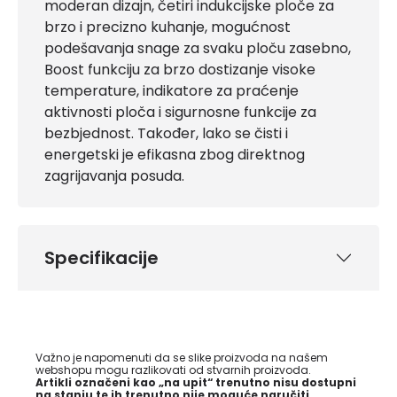
moderan dizajn, četiri indukcijske ploče za
brzo i precizno kuhanje, mogućnost
podešavanja snage za svaku ploču zasebno,
Boost funkciju za brzo dostizanje visoke
temperature, indikatore za praćenje
aktivnosti ploča i sigurnosne funkcije za
bezbjednost. Također, lako se čisti i
energetski je efikasna zbog direktnog
zagrijavanja posuda.
Specifikacije
Važno je napomenuti da se slike proizvoda na našem
webshopu mogu razlikovati od stvarnih proizvoda.
Artikli označeni kao „na upit“ trenutno nisu dostupni
na stanju te ih trenutno nije moguće naručiti.