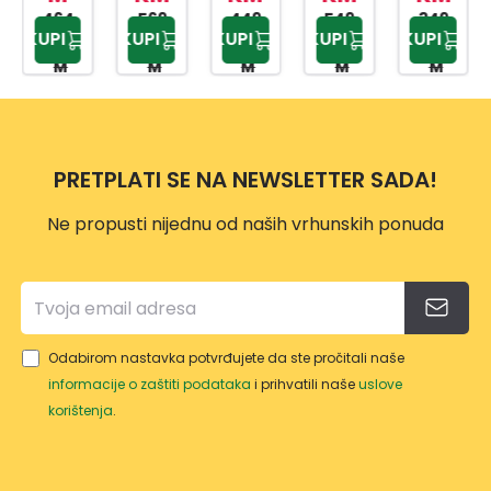
AKT8
464,
HII64
569,
ECD
449,
6440
549,
ECT
349,
KUPI
KUPI
KUPI
KUPI
KUPI
90 K
95 K
00 K
00 K
95 K
090/
401M
643
1-1 X
321
M
M
M
M
M
NE
T
BX
BCS
INDU
C
KCIJ
A
PRETPLATI SE NA NEWSLETTER SADA!
Ne propusti nijednu od naših vrhunskih ponuda
Odabirom nastavka potvrđujete da ste pročitali naše
informacije o zaštiti podataka
i prihvatili naše
uslove
korištenja
.