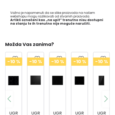
Važno je napomenuti da se slike proizvoda na našem
webshopu mogu razlikovati od stvarnih proizvoda.
Artikli označeni kao „na upit“ trenutno nisu dostupni
na stanju te ih trenutno nije moguće naručiti.
Možda Vas zanima?
-10
%
-10
%
-10
%
-10
%
-10
%
UGR
UGR
UGR
UGR
UGR