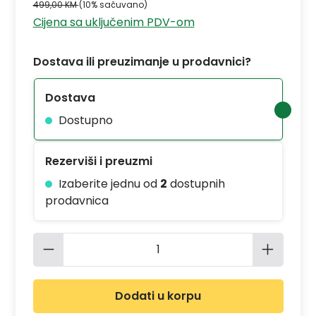
499,00 KM
(10% sačuvano)
Cijena sa uključenim PDV-om
Dostava ili preuzimanje u prodavnici?
Dostava
Dostupno
Rezerviši i preuzmi
Izaberite jednu od
2
dostupnih
prodavnica
Količina proizvoda: Unesite željenu 
Dodati u korpu