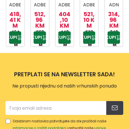
ADBE
ADBE
ADBE
ADBE
ADN
NA
NA
NA
NA
A
418,
512,
404
521,
314,
PLOČ
PLOČ
PLOČ
PLOČ
PLOČ
41 K
96
,10
10 K
96
M
KM
KM
M
KM
A
A
A
A HIC
A
AKT8
464,
HII64
569,
ECD
449,
6440
579,
ECT
349,
KUPI
KUPI
KUPI
KUPI
KUPI
90 K
95 K
00 K
00 K
95 K
090/
401M
643
1-1 X
321
M
M
M
M
M
NE
T
BX
BCS
INDU
C
KCIJ
A
PRETPLATI SE NA NEWSLETTER SADA!
Ne propusti nijednu od naših vrhunskih ponuda
Odabirom nastavka potvrđujete da ste pročitali naše
informacije o zaštiti podataka
i prihvatili naše
uslove