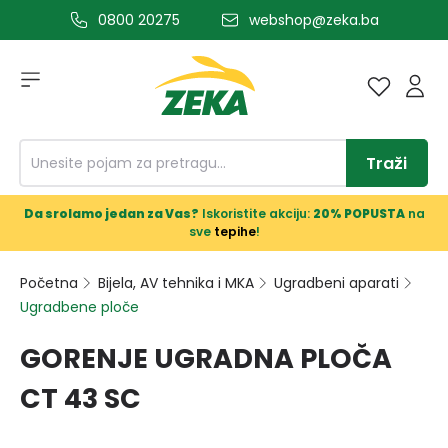
0800 20275
webshop@zeka.ba
a glavni sadržaj
Traži
Da srolamo jedan za Vas?
Iskoristite akciju:
20% POPUSTA
na
sve
tepihe
!
Početna
Bijela, AV tehnika i MKA
Ugradbeni aparati
Ugradbene ploče
GORENJE UGRADNA PLOČA
CT 43 SC