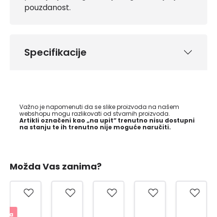
pouzdanost.
Specifikacije
Važno je napomenuti da se slike proizvoda na našem
webshopu mogu razlikovati od stvarnih proizvoda.
Artikli označeni kao „na upit“ trenutno nisu dostupni
na stanju te ih trenutno nije moguće naručiti.
Možda Vas zanima?
jena