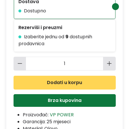
Dostava
Dostupno
Rezerviši i preuzmi
Izaberite jednu od
9
dostupnih
prodavnica
Količina proizvoda: Unesite željenu 
Dodati u korpu
Brza kupovina
Proizvođač:
VP POWER
Garancija:
25 mjeseci
Materijal:
Olovo