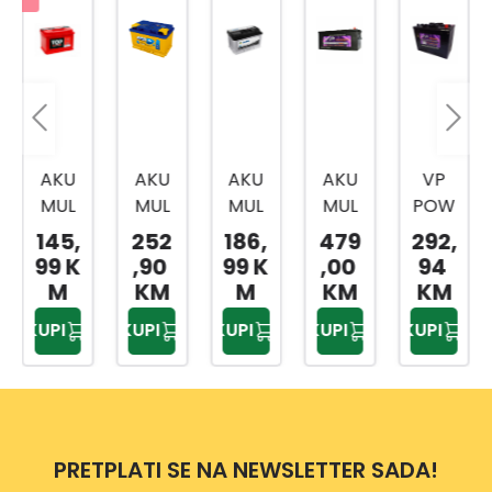
AKU
AKU
AKU
AKU
VP
MUL
MUL
MUL
MUL
POW
ATO
ATO
ATO
ATO
ER
145,
252
186,
479
292,
R 12V
R
R 12-
R 12V
AKU
99 K
,90
99 K
,00
94
75AH
PRE
70AH
220A
MUL
M
KM
M
KM
KM
MIU
H L+
ATO
KUPI
KUPI
KUPI
KUPI
KUPI
M
R 12V
12V
135
74
AH
AH
D+
PRETPLATI SE NA NEWSLETTER SADA!
0463