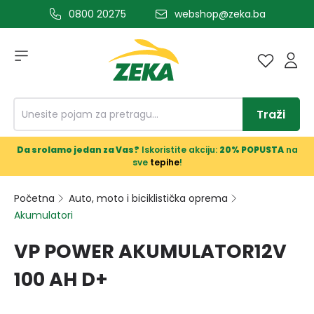
0800 20275
webshop@zeka.ba
a glavni sadržaj
Traži
Da srolamo jedan za Vas?
Iskoristite akciju:
20% POPUSTA
na
sve
tepihe
!
Početna
Auto, moto i biciklistička oprema
Akumulatori
VP POWER AKUMULATOR12V
100 AH D+