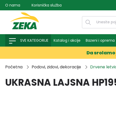
O nama
Korisnička služba
na pretragu
Preskoči na glavnu navigaciju
SVE KATEGORIJE
Katalog i akcije
Bazeni i oprema
Da srolamo 
Početna
Podovi, zidovi, dekoracije
Drvene letvic
UKRASNA LAJSNA HP19