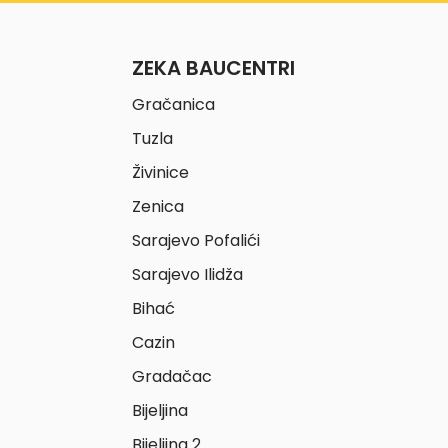
ZEKA BAUCENTRI
Gračanica
Tuzla
Živinice
Zenica
Sarajevo Pofalići
Sarajevo Ilidža
Bihać
Cazin
Gradačac
Bijeljina
Bijeljina 2