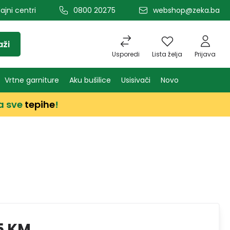
ajni centri
0800 20275
webshop@zeka.ba
aži
Usporedi
Lista želja
Prijava
Vrtne garniture
Aku bušilice
Usisivači
Novo
a sve
tepihe
!
5 KM