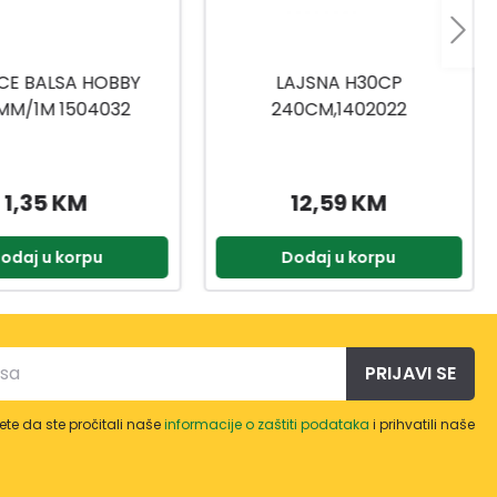
LAJSNA H30CP
DASKA SL28X28VTA
240CM,1402022
240CM,1503101
12,59 KM
8,95 KM
Dodaj u korpu
Dodaj u korpu
PRIJAVI SE
te da ste pročitali naše
informacije o zaštiti podataka
i prihvatili naše