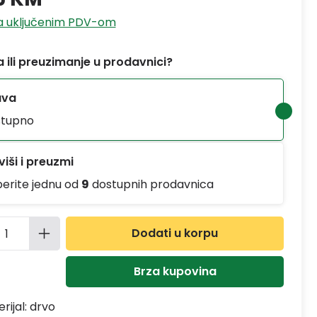
sa uključenim PDV-om
 ili preuzimanje u prodavnici?
ava
tupno
iši i preuzmi
berite jednu od
9
dostupnih prodavnica
ina proizvoda: Unesite željenu količinu
Dodati u korpu
Brza kupovina
rijal:
drvo