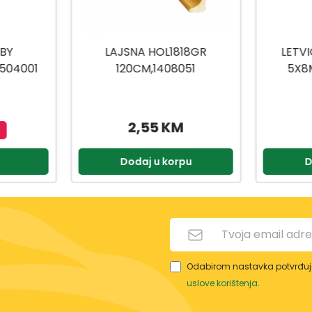
818GR
LETVICE BALSA HOBBY
8051
5X8MM/1M 1504032
KM
1,35 KM
orpu
Dodaj u korpu
Odabirom nastavka potvrđuje
uslove korištenja
.