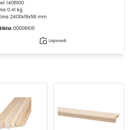
el:
1406100
na: 0.41 kg
ičina: 2400x19x58 mm
tikla:
000061011
Usporedi