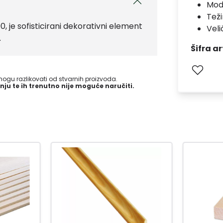
Mod
Teži
 je sofisticirani dekorativni element
Vel
.
Šifra ar
gu razlikovati od stvarnih proizvoda.
nju te ih trenutno nije moguće naručiti.