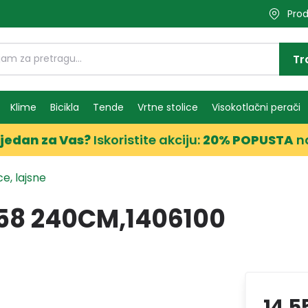
Prod
Tr
Klime
Bicikla
Tende
Vrtne stolice
Visokotlačni perači
jedan za Vas?
Iskoristite akciju:
20% POPUSTA
n
e, lajsne
58 240CM,1406100
14,5