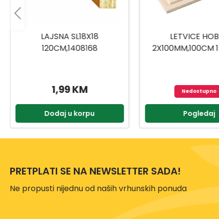
LETVICE HOBBY
LAJSNA HOL1
2X100MM,100CM 1504001
120CM,140
2,55 
Nedostupno
Pogledaj
Dodaj u k
PRETPLATI SE NA NEWSLETTER SADA!
Ne propusti nijednu od naših vrhunskih ponuda