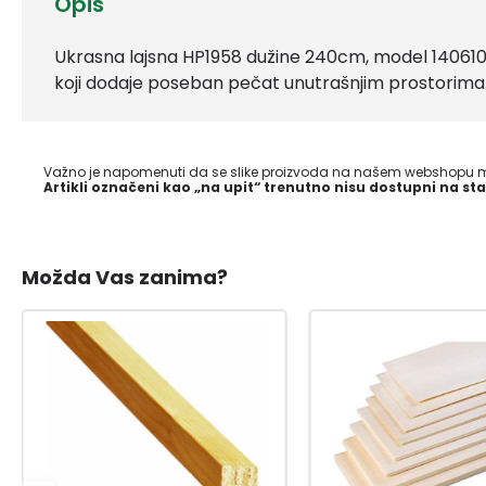
Opis
Ukrasna lajsna HP1958 dužine 240cm, model 1406100,
koji dodaje poseban pečat unutrašnjim prostorima
Važno je napomenuti da se slike proizvoda na našem webshopu mo
Artikli označeni kao „na upit“ trenutno nisu dostupni na sta
Možda Vas zanima?