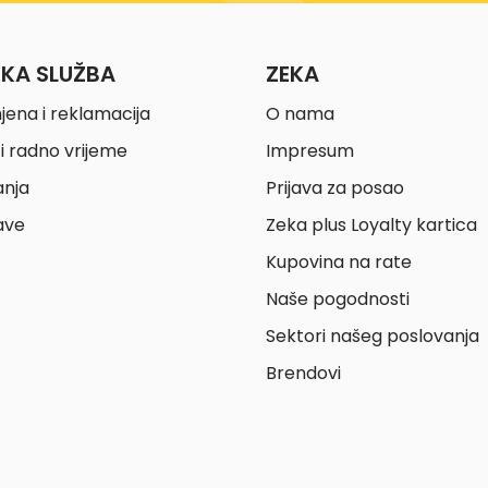
ČKA SLUŽBA
ZEKA
jena i reklamacija
O nama
i radno vrijeme
Impresum
anja
Prijava za posao
ave
Zeka plus Loyalty kartica
Kupovina na rate
Naše pogodnosti
Sektori našeg poslovanja
Brendovi