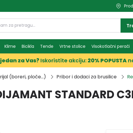
Prod
Tr
Klime
Bicikla
Tende
Vrtne stolice
Visokotlačni perači
jedan za Vas?
Iskoristite akciju:
20% POPUSTA
n
jal (boreri, ploče...)
Pribor i dodaci za brusilice
Re
 DIJAMANT STANDARD C3