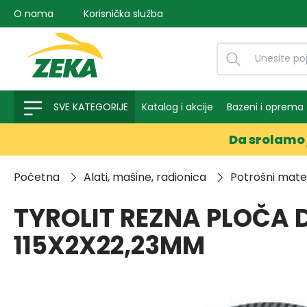
O nama
Korisnička služba
na pretragu
Preskoči na glavnu navigaciju
SVE KATEGORIJE
Katalog i akcije
Bazeni i oprema
Da srolamo 
Početna
Alati, mašine, radionica
Potrošni materi
TYROLIT REZNA PLOČA
115X2X22,23MM