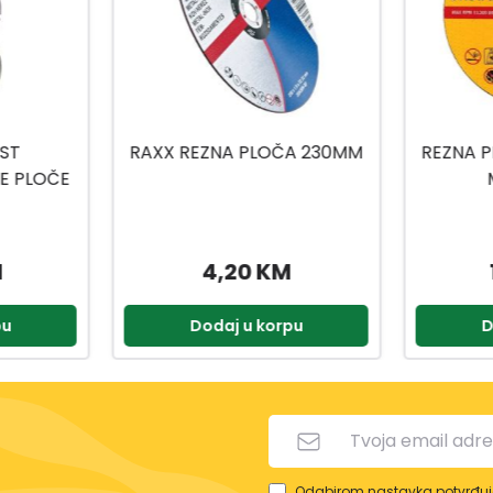
A 230MM
REZNA PLOČA ZA INOX 115X1
DIJA
MM DT3506
PLOČ
14,95 KM
pu
Dodaj u korpu
D
Odabirom nastavka potvrđuje