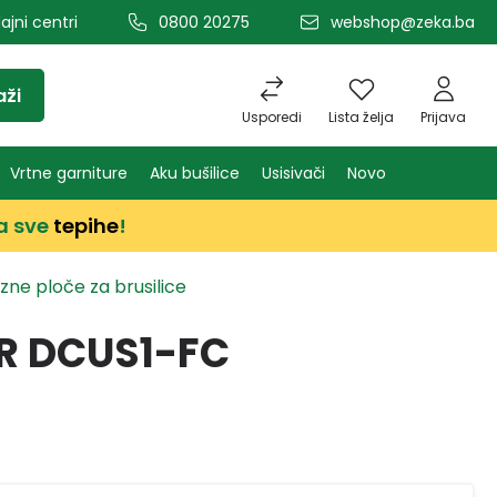
ajni centri
0800 20275
webshop@zeka.ba
aži
Usporedi
Lista želja
Prijava
Vrtne garniture
Aku bušilice
Usisivači
Novo
a sve
tepihe
!
zne ploče za brusilice
R DCUS1-FC