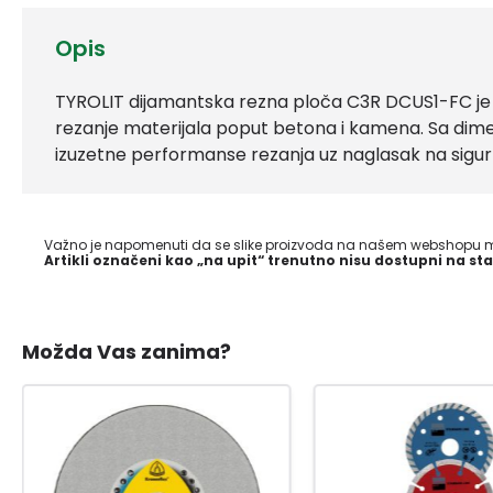
Opis
TYROLIT dijamantska rezna ploča C3R DCUS1-FC je v
rezanje materijala poput betona i kamena. Sa dime
izuzetne performanse rezanja uz naglasak na sigur
Važno je napomenuti da se slike proizvoda na našem webshopu mo
Artikli označeni kao „na upit“ trenutno nisu dostupni na sta
Možda Vas zanima?