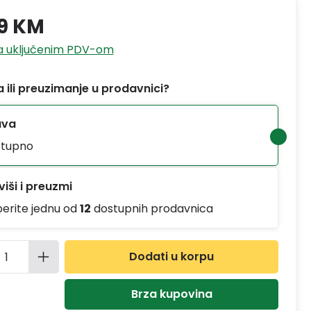
9 KM
sa uključenim PDV-om
 ili preuzimanje u prodavnici?
ava
tupno
iši i preuzmi
berite jednu od
12
dostupnih prodavnica
ina proizvoda: Unesite željenu količinu
Dodati u korpu
Brza kupovina