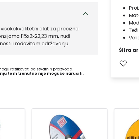
Pro
Mate
Mod
isokokvalitetni alat za precizno
Teži
nzijama 115x2x22,23 mm, nudi
Veli
nosti i redovitom održavanju.
Šifra ar
gu razlikovati od stvarnih proizvoda.
nju te ih trenutno nije moguće naručiti.