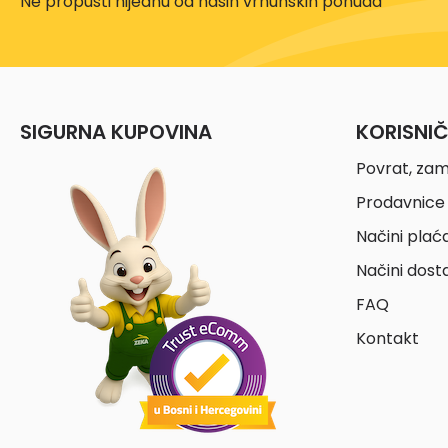
Ne propusti nijednu od naših vrhunskih ponuda
SIGURNA KUPOVINA
KORISNI
Povrat, zam
Prodavnice 
Načini plać
Načini dost
FAQ
Kontakt