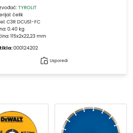
izvođač:
TYROLIT
rijal:
čelik
el:
C3R DCUS1-FC
na: 0.40 kg
čina: 115x2x22,23 mm
tikla:
000124202
Usporedi