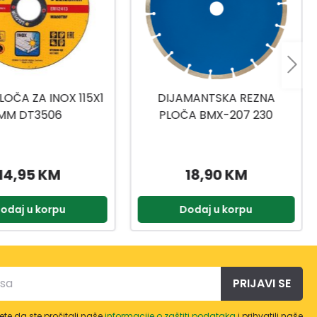
MANTSKA REZNA
INGCO DIJAMANTSKA
A BMX-207 230
REZNA PLOČA WET
NAZUBLJENA
230X22,2MM DMD022302M
18,90 KM
14,90 KM
odaj u korpu
Dodaj u korpu
PRIJAVI SE
te da ste pročitali naše
informacije o zaštiti podataka
i prihvatili naše