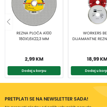
WORKERS BEST
RAXX REZNA PLOČ
DIJAMANTNE REZNE PLOČE
115MM 3/1
18,99 KM
4,20 KM
Dodaj u korpu
Dodaj u kor
PRETPLATI SE NA NEWSLETTER SADA!