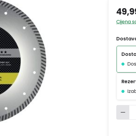
49,9
Cijena 
Dostava
Dost
Dos
Rezerv
Iza
Količ