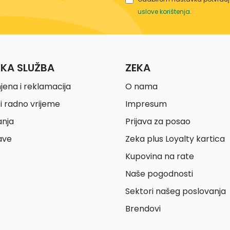
uslove korištenja
.
ČKA SLUŽBA
ZEKA
jena i reklamacija
O nama
i radno vrijeme
Impresum
anja
Prijava za posao
ave
Zeka plus Loyalty kartica
Kupovina na rate
Naše pogodnosti
Sektori našeg poslovanja
Brendovi