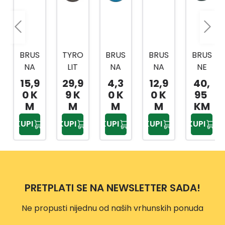
BRUS
TYRO
BRUS
BRUS
BRUS
NA
LIT
NA
NA
NE
PLOČ
BRUS
PLOČ
PLOČ
PLOČ
15,9
29,9
4,3
12,9
40,
A 4,5
NI
A
A 3,2
E
0 K
9 K
0 K
0 K
95
MM
LON
BASI
MM
F1C8
M
M
M
M
KM
CI
C
0J5V
KUPI
KUPI
KUPI
KUPI
KUPI
KAM
FAST
15
ENI
CUT
150X
110X5
INOX
20X3
5XM1
27
2MM
4
A30P
PRETPLATI SE NA NEWSLETTER SADA!
C16-
-BFB
B
125X
Ne propusti nijednu od naših vrhunskih ponuda
6X22,
23M