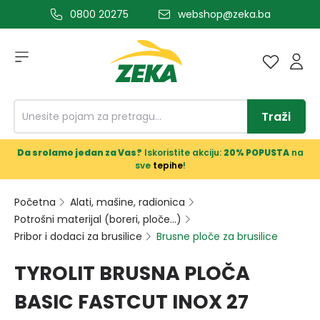
0800 20275
webshop@zeka.ba
a glavni sadržaj
Traži
Da srolamo jedan za Vas?
Iskoristite akciju:
20% POPUSTA
na
sve
tepihe
!
Početna
Alati, mašine, radionica
Potrošni materijal (boreri, ploče...)
Pribor i dodaci za brusilice
Brusne ploče za brusilice
TYROLIT BRUSNA PLOČA
BASIC FASTCUT INOX 27