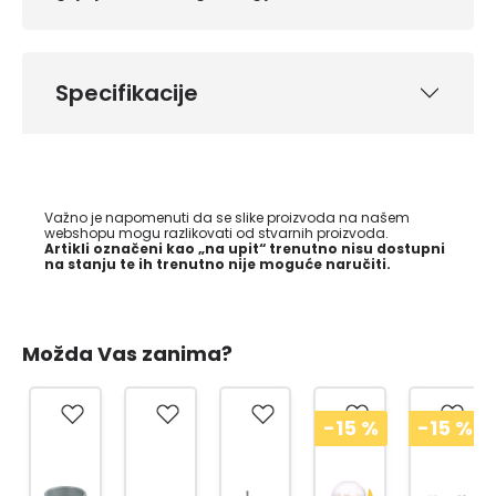
Specifikacije
Važno je napomenuti da se slike proizvoda na našem
webshopu mogu razlikovati od stvarnih proizvoda.
Artikli označeni kao „na upit“ trenutno nisu dostupni
na stanju te ih trenutno nije moguće naručiti.
Možda Vas zanima?
-15
%
-15
%