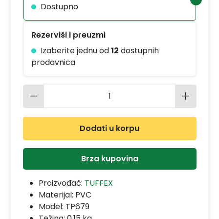
Dostupno
Rezerviši i preuzmi
Izaberite jednu od
12
dostupnih
prodavnica
Količina proizvoda: Unesite željenu 
Dodati u korpu
Brza kupovina
Proizvođač:
TUFFEX
Materijal:
PVC
Model:
TP679
Težina: 0.15 kg