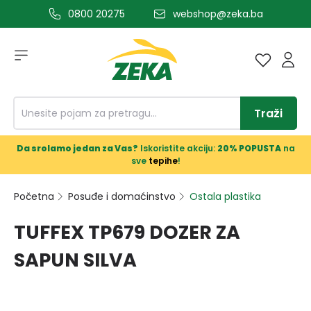
0800 20275
webshop@zeka.ba
a glavni sadržaj
Traži
Da srolamo jedan za Vas?
Iskoristite akciju:
20% POPUSTA
na
sve
tepihe
!
Početna
Posuđe i domaćinstvo
Ostala plastika
TUFFEX TP679 DOZER ZA
SAPUN SILVA