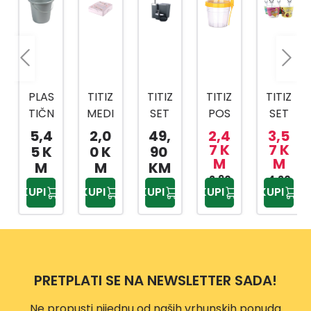
PLAS
TITIZ
TITIZ
TITIZ
TITIZ
TIČN
MEDI
SET
POS
SET
A
CINS
ZA
UDA
ZA
5,4
2,0
49,
2,4
3,5
KANT
KI
KUPA
ZA
SLAD
7 K
7 K
5 K
0 K
90
M
M
A SA
BOX
TILO
BEBI
OLED
M
M
KM
MET
AP-
PRIW
HRA
2,90
4,20
AP-
KUPI
KUPI
KUPI
KUPI
KUPI
KM
KM
ALNO
9159
EX
NU
9425
M
TP-
500
DRŠK
557
ML
OM
10L
PRETPLATI SE NA NEWSLETTER SADA!
Ne propusti nijednu od naših vrhunskih ponuda