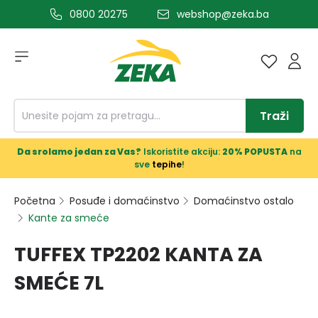
0800 20275
webshop@zeka.ba
a glavni sadržaj
Traži
Da srolamo jedan za Vas?
Iskoristite akciju:
20% POPUSTA
na
sve
tepihe
!
Početna
Posuđe i domaćinstvo
Domaćinstvo ostalo
Kante za smeće
TUFFEX TP2202 KANTA ZA
SMEĆE 7L