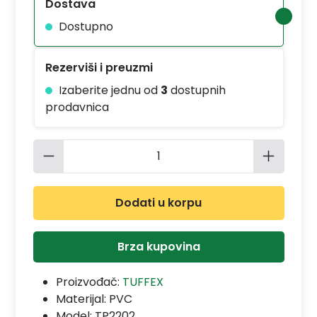
Dostava
Dostupno
Rezerviši i preuzmi
Izaberite jednu od
3
dostupnih
prodavnica
Količina proizvoda: Unesite željenu 
Dodati u korpu
Brza kupovina
Proizvođač:
TUFFEX
Materijal:
PVC
Model:
TP2202