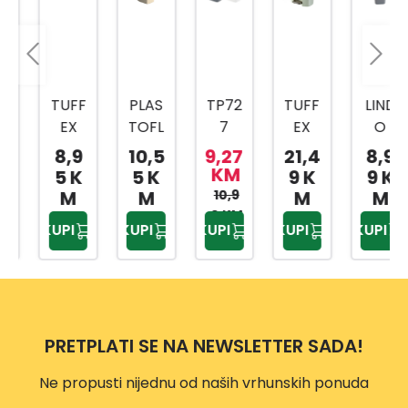
TUFF
PLAS
TP72
TUFF
LIND
EX
TOFL
7
EX
O
KANT
EX
KANT
TP22
KANT
8,9
10,5
9,27
21,4
8,9
A ZA
KANT
A ZA
04
A
KM
5 K
5 K
9 K
9 K
SME
A ZA
KUHI
KANT
SVIJE
M
M
10,9
M
M
ĆE
SME
NJSK
A ZA
TLO
0 KM
KUPI
KUPI
KUPI
KUPI
KUPI
25L
ĆE
I
SME
SIVA
TP22
24L
OTP
ĆE
12L
34
AD
NO:4
25L
PRETPLATI SE NA NEWSLETTER SADA!
Ne propusti nijednu od naših vrhunskih ponuda