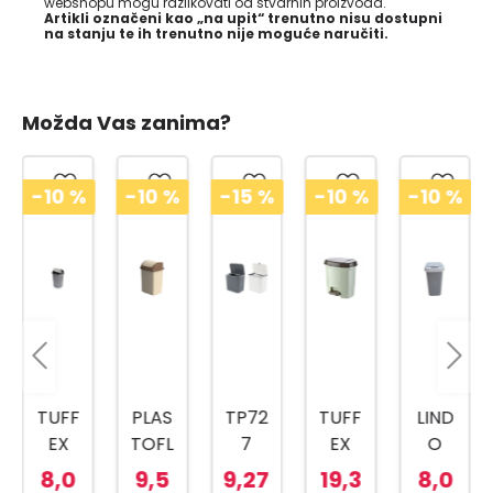
webshopu mogu razlikovati od stvarnih proizvoda.
Artikli označeni kao „na upit“ trenutno nisu dostupni
na stanju te ih trenutno nije moguće naručiti.
Možda Vas zanima?
-10
%
-10
%
-15
%
-10
%
-10
%
TUFF
PLAS
TP72
TUFF
LIND
EX
TOFL
7
EX
O
KANT
EX
KANT
TP22
KANT
8,0
9,5
9,27
19,3
8,0