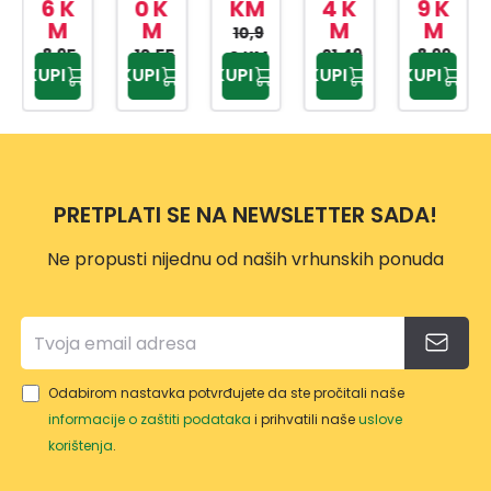
A ZA
KANT
A ZA
04
A
6 K
0 K
KM
4 K
9 K
M
M
M
M
SME
A ZA
KUHI
KANT
SVIJE
10,9
8,95
ĆE
SME
10,55
NJSK
A ZA
21,49
TLO
8,99
0 KM
KUPI
KUPI
KUPI
KUPI
KUPI
KM
KM
KM
KM
25L
ĆE
I
SME
SIVA
TP22
24L
OTP
ĆE
12L
34
AD
NO:4
25L
PRETPLATI SE NA NEWSLETTER SADA!
Ne propusti nijednu od naših vrhunskih ponuda
Odabirom nastavka potvrđujete da ste pročitali naše
informacije o zaštiti podataka
i prihvatili naše
uslove
korištenja
.