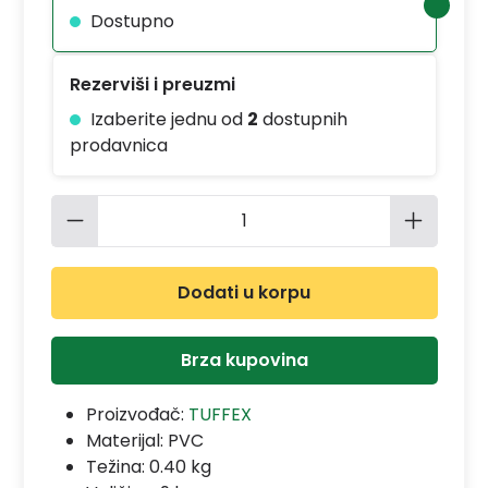
Dostupno
Rezerviši i preuzmi
Izaberite jednu od
2
dostupnih
prodavnica
Količina proizvoda: Unesite željenu 
Dodati u korpu
Brza kupovina
Proizvođač:
TUFFEX
Materijal:
PVC
Težina: 0.40 kg