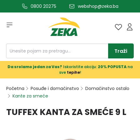
0800 20275
webshop@zeka.ba
a glavni sadržaj
Traži
Da srolamo jedan za Vas?
Iskoristite akciju:
20% POPUSTA
na
sve
tepihe
!
Početna
Posuđe i domaćinstvo
Domaćinstvo ostalo
Kante za smeće
TUFFEX KANTA ZA SMEĆE 9 L