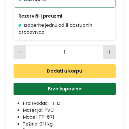
Rezerviši i preuzmi
Izaberite jednu od
9
dostupnih
prodavnica
Količina proizvoda: Unesite željenu 
Dodati u korpu
Brza kupovina
Proizvođač:
TITIZ
Materijal:
PVC
Model:
TP-671
Težina: 0.11 kg