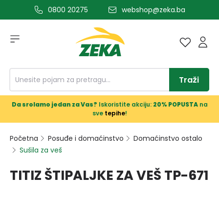
0800 20275
webshop@zeka.ba
a glavni sadržaj
Traži
Da srolamo jedan za Vas?
Iskoristite akciju:
20% POPUSTA
na
sve
tepihe
!
Početna
Posuđe i domaćinstvo
Domaćinstvo ostalo
Sušila za veš
TITIZ ŠTIPALJKE ZA VEŠ TP-671