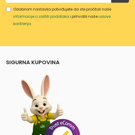
Odabirom nastavka potvrđujete da ste pročitali naše
informacije o zaštiti podataka
i prihvatili naše
uslove
korištenja
.
SIGURNA KUPOVINA