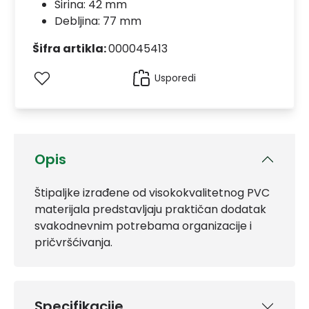
Širina: 42 mm
Debljina: 77 mm
Šifra artikla:
000045413
Usporedi
Opis
Štipaljke izrađene od visokokvalitetnog PVC
materijala predstavljaju praktičan dodatak
svakodnevnim potrebama organizacije i
pričvršćivanja.
Specifikacije