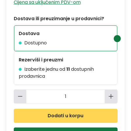
Cijena sa uključenim PDV-om
Dostava ili preuzimanje u prodavnici?
Dostava
Dostupno
Rezerviši i preuzmi
Izaberite jednu od
11
dostupnih
prodavnica
Količina proizvoda: Unesite željenu 
Dodati u korpu