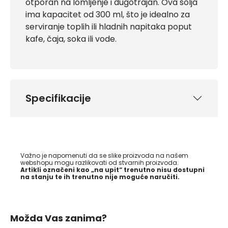
otporan na lomljenje i dugotrajan. Ova šolja
ima kapacitet od 300 ml, što je idealno za
serviranje toplih ili hladnih napitaka poput
kafe, čaja, soka ili vode.
Specifikacije
Važno je napomenuti da se slike proizvoda na našem
webshopu mogu razlikovati od stvarnih proizvoda.
Artikli označeni kao „na upit“ trenutno nisu dostupni
na stanju te ih trenutno nije moguće naručiti.
Možda Vas zanima?