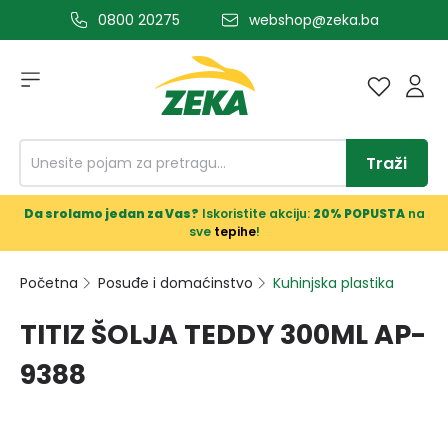
0800 20275
webshop@zeka.ba
a glavni sadržaj
Traži
Da srolamo jedan za Vas?
Iskoristite akciju:
20% POPUSTA
na
sve
tepihe
!
Početna
Posuđe i domaćinstvo
Kuhinjska plastika
TITIZ ŠOLJA TEDDY 300ML AP-
9388