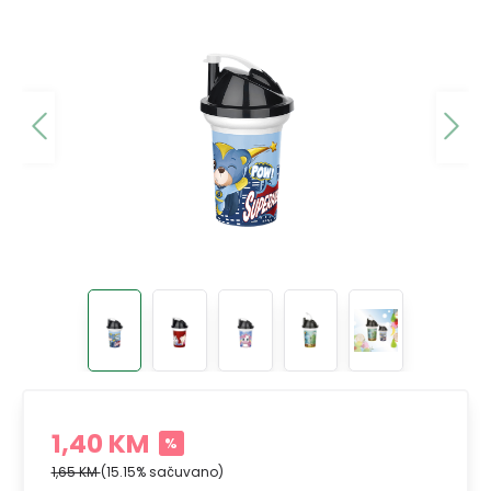
1,40 KM
%
1,65 KM
(15.15% sačuvano)