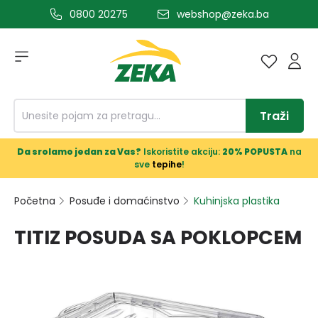
0800 20275
webshop@zeka.ba
a glavni sadržaj
Traži
Da srolamo jedan za Vas?
Iskoristite akciju:
20% POPUSTA
na
sve
tepihe
!
Početna
Posuđe i domaćinstvo
Kuhinjska plastika
TITIZ POSUDA SA POKLOPCEM