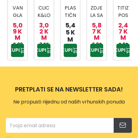
VAN
CLIC
PLAS
ZDJE
TITIZ
GLA
K&LO
TIČN
LA SA
POS
SA
CK
A
CJED
UDA
5,0
3,0
5,4
5,8
2,4
RUČI
POS
KANT
ILJK
ZA
9 K
2 K
7 K
7 K
5 K
M
M
M
M
CAM
UDA
A SA
OM
BEBI
M
A 12L
5,99
1,5 L
3,55
MET
6,90
HRA
2,90
KUPI
KUPI
KUPI
KUPI
KUPI
KM
KM
KM
KM
ALNO
NU
M
500
DRŠK
ML
OM
10L
PRETPLATI SE NA NEWSLETTER SADA!
Ne propusti nijednu od naših vrhunskih ponuda