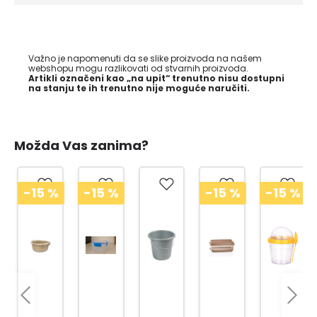
Važno je napomenuti da se slike proizvoda na našem
webshopu mogu razlikovati od stvarnih proizvoda.
Artikli označeni kao „na upit“ trenutno nisu dostupni
na stanju te ih trenutno nije moguće naručiti.
Možda Vas zanima?
-15
%
-15
%
-15
%
-15
%