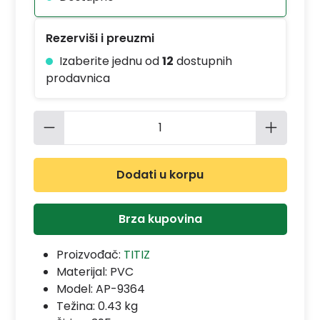
Rezerviši i preuzmi
Izaberite jednu od
12
dostupnih
prodavnica
Količina proizvoda: Unesite željenu 
Dodati u korpu
Brza kupovina
Proizvođač:
TITIZ
Materijal:
PVC
Model:
AP-9364
Težina: 0.43 kg