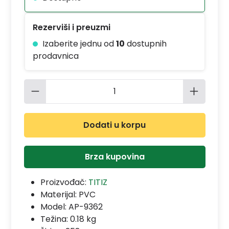
Rezerviši i preuzmi
Izaberite jednu od
10
dostupnih
prodavnica
Količina proizvoda: Unesite željenu 
Dodati u korpu
Brza kupovina
Proizvođač:
TITIZ
Materijal:
PVC
Model:
AP-9362
Težina: 0.18 kg