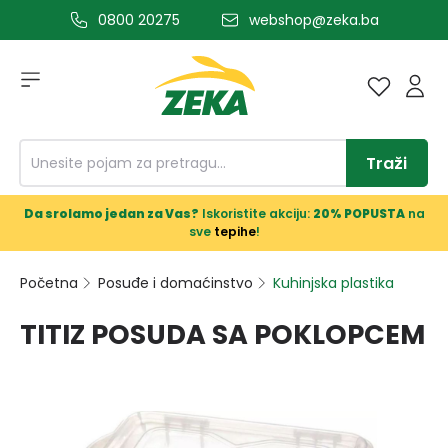
0800 20275
webshop@zeka.ba
a glavni sadržaj
Traži
Da srolamo jedan za Vas?
Iskoristite akciju:
20% POPUSTA
na
sve
tepihe
!
Početna
Posuđe i domaćinstvo
Kuhinjska plastika
TITIZ POSUDA SA POKLOPCEM