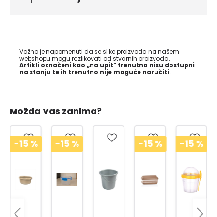
Važno je napomenuti da se slike proizvoda na našem
webshopu mogu razlikovati od stvarnih proizvoda.
Artikli označeni kao „na upit“ trenutno nisu dostupni
na stanju te ih trenutno nije moguće naručiti.
Možda Vas zanima?
-15
%
-15
%
-15
%
-15
%