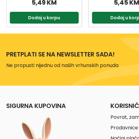
5,45 KM
2,00 KM
Dodaj u korpu
Dodaj u kor
PRETPLATI SE NA NEWSLETTER SADA!
Ne propusti nijednu od naših vrhunskih ponuda
SIGURNA KUPOVINA
KORISNI
Povrat, zam
Prodavnice 
Načini plać