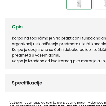
Opis
Korpa na točkićima je vrlo praktičan i funkcionalan 
organizaciju i skladištenje predmeta u kući, kancelariji
Korpa je dizajnirana sa četiri duboke police i točkić
predmeta u vašem domu.
Korpa je izrađena od kvalitetnog pvc materijala i 
Specifikacije
Važno je napomenuti da se slike proizvoda na našem webshopu mo
Artikli označeni kao „na upit“ trenutno nisu dostupni na sta