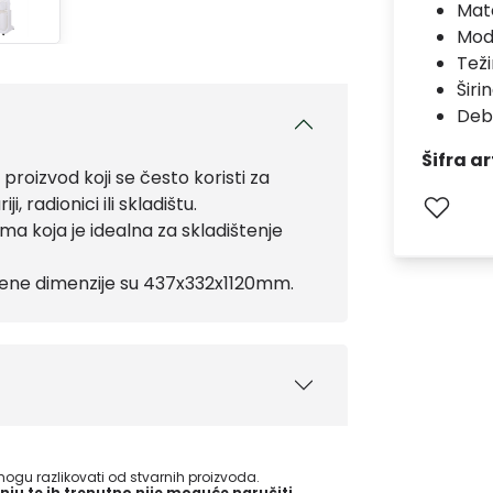
Mate
Mod
Teži
Širi
Debl
Šifra ar
proizvod koji se često koristi za
, radionici ili skladištu.
ima koja je idealna za skladištenje
njene dimenzije su 437x332x1120mm.
gu razlikovati od stvarnih proizvoda.
nju te ih trenutno nije moguće naručiti.