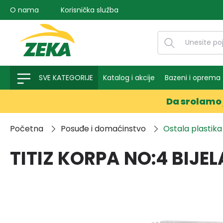
O nama
Korisnička služba
na pretragu
Preskoči na glavnu navigaciju
SVE KATEGORIJE
Katalog i akcije
Bazeni i oprema
Da srolamo 
Početna
Posuđe i domaćinstvo
Ostala plastika
TITIZ KORPA NO:4 BIJEL