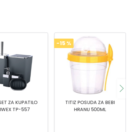
-15
%
 POSUDA ZA BEBI
TITIZ SET ZA SLADOLED AP-
RANU 500ML
9425