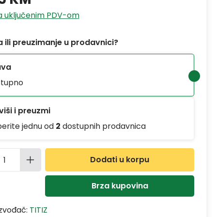
sa uključenim PDV-om
 ili preuzimanje u prodavnici?
ava
tupno
iši i preuzmi
berite jednu od
2
dostupnih prodavnica
ina proizvoda: Unesite željenu količinu
Dodati u korpu
Brza kupovina
izvođač:
TITIZ