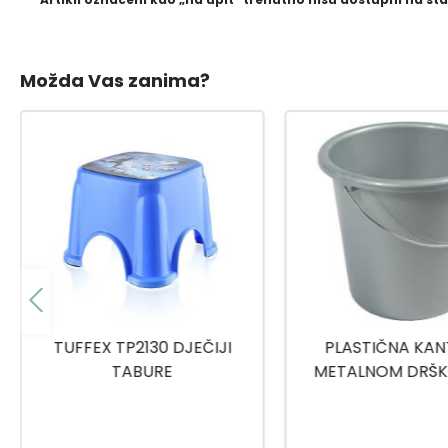
Možda Vas zanima?
PLASTIČNA KANTA SA
TITIZ MEDICINSKI
METALNOM DRŠKOM 10L
9159