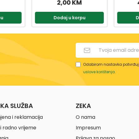
49,90 KM
2,90 KM
pu
Dodaj u korpu
D
Odabirom nastavka potvrđuje
uslove korištenja
.
ČKA SLUŽBA
ZEKA
jena i reklamacija
O nama
i radno vrijeme
Impresum
anja
Prijava za posao