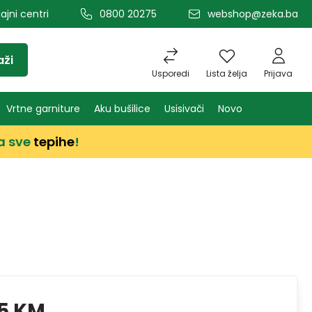
ajni centri
0800 20275
webshop@zeka.ba
aži
Usporedi
Lista želja
Prijava
Vrtne garniture
Aku bušilice
Usisivači
Novo
a sve
tepihe
!
5 KM