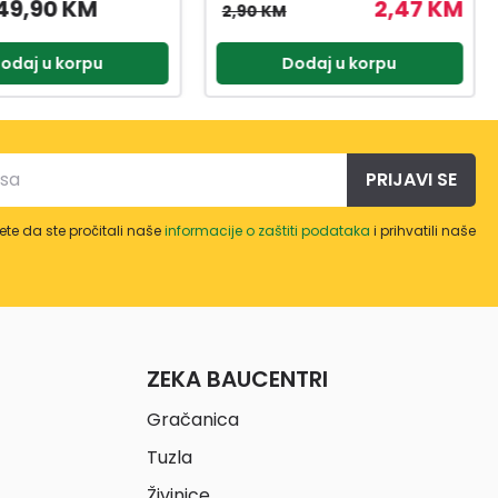
2,47 KM
3,57 KM
4,20 KM
odaj u korpu
Dodaj u korpu
PRIJAVI SE
te da ste pročitali naše
informacije o zaštiti podataka
i prihvatili naše
ZEKA BAUCENTRI
Gračanica
Tuzla
Živinice