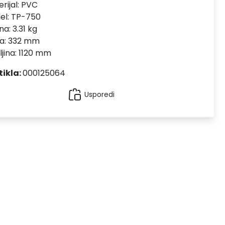
rijal:
PVC
el:
TP-750
na: 3.31 kg
na: 332 mm
jina: 1120 mm
tikla:
000125064
Usporedi