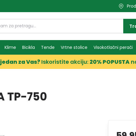
Prod
Tr
Klime
Bicikla
Tende
Vrtne stolice
Visokotlačni perači
jedan za Vas?
Iskoristite akciju:
20% POPUSTA
n
A TP-750
59,9