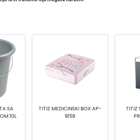
-15
%
 BOX AP-
TITIZ SET ZA KUPATILO
TITIZ
PRIWEX TP-557
H