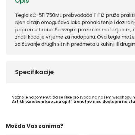
Opis
Tegla KC-511 750ML proizvođača TITIZ pruža praktič
Njen dizajn omogućava lako pronalaženje i doziranj
pripremu hrane. Sa svojim prozirnim materijalom, m
znati kada je vrijeme za nadopunu. Ova tegla može s
za čuvanje drugih sitnih predmeta u kuhinji ili drugi
Specifikacije
Važno je napomenuti da se slike proizvoda na našem webshopu mo
Artikli označeni kao „na upit“ trenutno nisu dostupni na sta
Možda Vas zanima?