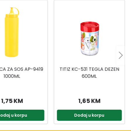
C-531 TEGLA DEZEN
TITIZ BOCA 0,5L TP-490
600ML
1,65 KM
2,55 KM
odaj u korpu
Dodaj u korpu