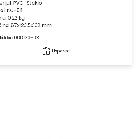
rijal:
PVC , Staklo
el:
KC-511
na: 0.22 kg
čina: 87x123,5x132 mm
tikla:
000133698
Usporedi