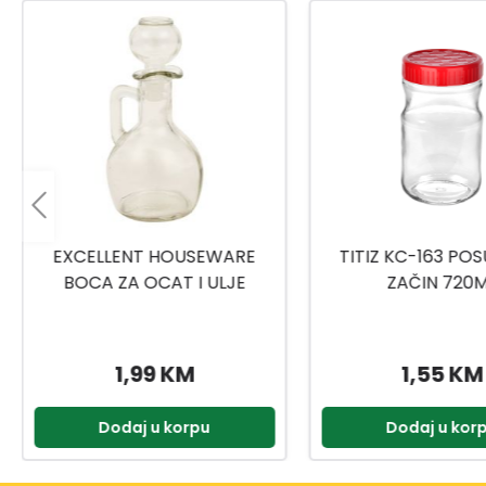
TITIZ KC-163 POSUDA ZA
TUFFEX TP5111 
ZAČIN 720ML
1,55 KM
1,55 KM
Dodaj u korpu
Dodaj u kor