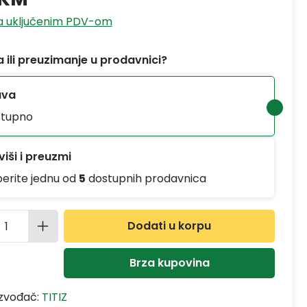
sa uključenim PDV-om
 ili preuzimanje u prodavnici?
ava
tupno
iši i preuzmi
berite jednu od
5
dostupnih prodavnica
ina proizvoda: Unesite željenu količinu
Dodati u korpu
Brza kupovina
izvođač:
TITIZ