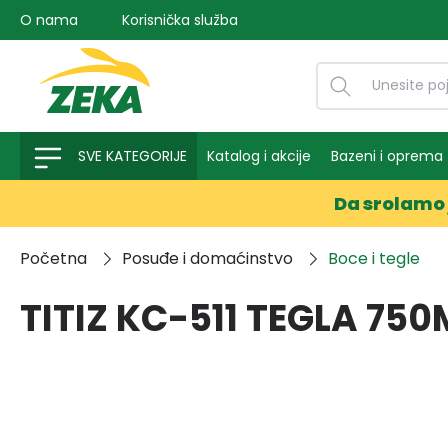
O nama
Korisnička služba
na pretragu
Preskoči na glavnu navigaciju
SVE KATEGORIJE
Katalog i akcije
Bazeni i oprema
Da srolamo 
Početna
Posuđe i domaćinstvo
Boce i tegle
TITIZ KC-511 TEGLA 750