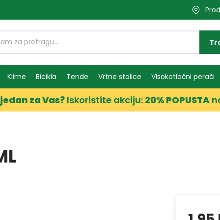
Prod
Tr
Klime
Bicikla
Tende
Vrtne stolice
Visokotlačni perači
jedan za Vas?
Iskoristite akciju:
20% POPUSTA
n
ML
1,95