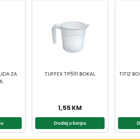
BOKAL
TITIZ BOCA ZA SOS AP-9419
TITIZ K
1000ML
1,75 KM
pu
Dodaj u korpu
D