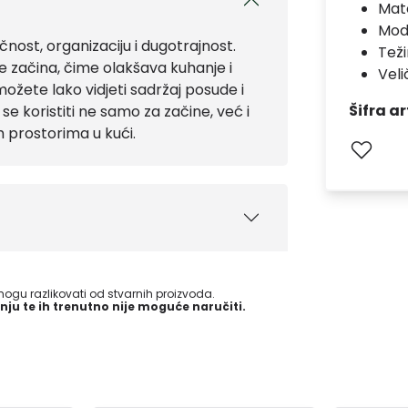
Mate
Mod
nost, organizaciju i dugotrajnost.
Teži
e začina, čime olakšava kuhanje i
Veli
ožete lako vidjeti sadržaj posude i
Šifra ar
e koristiti ne samo za začine, već i
m prostorima u kući.
gu razlikovati od stvarnih proizvoda.
nju te ih trenutno nije moguće naručiti.