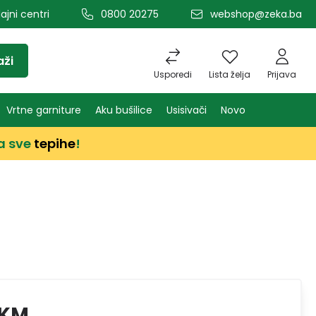
ajni centri
0800 20275
webshop@zeka.ba
aži
Usporedi
Lista želja
Prijava
Vrtne garniture
Aku bušilice
Usisivači
Novo
a sve
tepihe
!
 KM