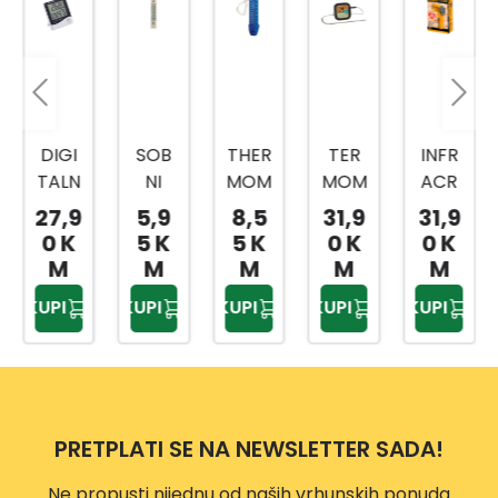
DIGI
SOB
THER
TER
INFR
TALN
NI
MOM
MOM
ACR
I
TOPL
ETER
ETAR
VENI
27,9
5,9
8,5
31,9
31,9
TER
OMJ
STAN
CRNI
TER
0 K
5 K
5 K
0 K
0 K
MOM
ER
DAR
DIGI
MOM
M
M
M
M
M
ETAR
BUKV
D
TALN
ETAR
KUPI
KUPI
KUPI
KUPI
KUPI
I
A
I
HIT01
HIGR
206
0381
OME
MM
TAR
3517
PRETPLATI SE NA NEWSLETTER SADA!
48
Ne propusti nijednu od naših vrhunskih ponuda