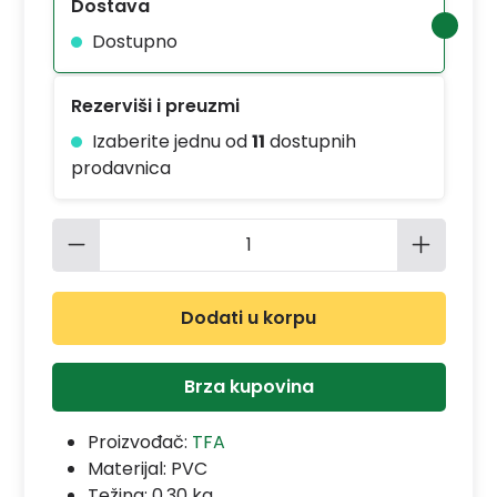
Dostava
Dostupno
Rezerviši i preuzmi
Izaberite jednu od
11
dostupnih
prodavnica
Količina proizvoda: Unesite željenu 
Dodati u korpu
Brza kupovina
Proizvođač:
TFA
Materijal:
PVC
Težina: 0.30 kg