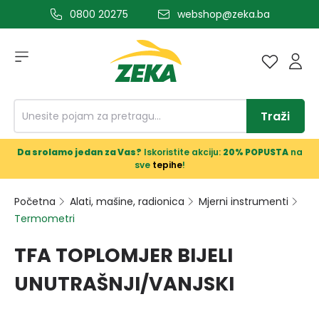
0800 20275
webshop@zeka.ba
a glavni sadržaj
Traži
Da srolamo jedan za Vas?
Iskoristite akciju:
20% POPUSTA
na
sve
tepihe
!
Početna
Alati, mašine, radionica
Mjerni instrumenti
Termometri
TFA TOPLOMJER BIJELI
UNUTRAŠNJI/VANJSKI