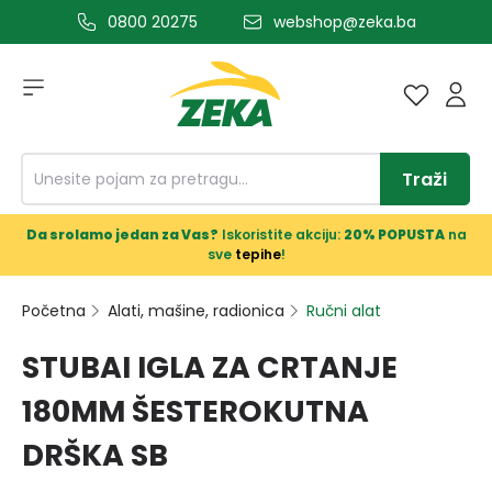
0800 20275
webshop@zeka.ba
a glavni sadržaj
Traži
Da srolamo jedan za Vas?
Iskoristite akciju:
20% POPUSTA
na
sve
tepihe
!
Početna
Alati, mašine, radionica
Ručni alat
STUBAI IGLA ZA CRTANJE
180MM ŠESTEROKUTNA
DRŠKA SB