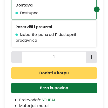
Dostava
Dostupno
Rezerviši i preuzmi
Izaberite jednu od
11
dostupnih
prodavnica
Količina proizvoda: Unesite željenu 
Dodati u korpu
Brza kupovina
Proizvođač:
STUBAI
Materijal:
metal