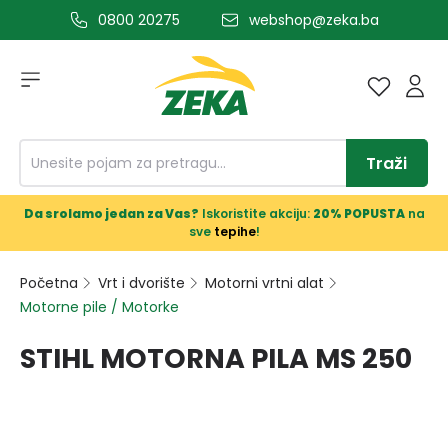
0800 20275
webshop@zeka.ba
a glavni sadržaj
Traži
Da srolamo jedan za Vas?
Iskoristite akciju:
20% POPUSTA
na
sve
tepihe
!
Početna
Vrt i dvorište
Motorni vrtni alat
Motorne pile / Motorke
STIHL MOTORNA PILA MS 250