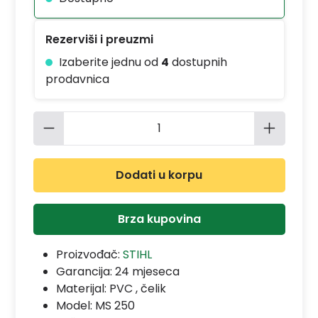
Rezerviši i preuzmi
Izaberite jednu od
4
dostupnih
prodavnica
Količina proizvoda: Unesite željenu 
Dodati u korpu
Brza kupovina
Proizvođač:
STIHL
Garancija:
24 mjeseca
Materijal:
PVC , čelik
Model:
MS 250