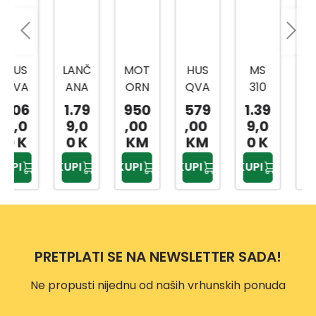
LANČ
MOT
HUS
MS
HUS
ANA
ORN
QVA
310
QVA
TEST
A
RNA
MOT
RNA
1.79
950
579
1.39
909
ERA
PILA
LANČ
ORN
LANČ
9,0
,00
,00
9,0
,00
H390
MS
ANA
A
ANA
0 K
KM
KM
0 K
KM
XP
230
TEST
PILA
TEST
M
M
KUPI
KUPI
KUPI
KUPI
KUPI
20
ERA
ERA
H130
H435
II
PRETPLATI SE NA NEWSLETTER SADA!
Ne propusti nijednu od naših vrhunskih ponuda