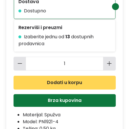
Dostava
Dostupno
Rezerviši i preuzmi
Izaberite jednu od
13
dostupnih
prodavnica
Količina proizvoda: Unesite željenu 
Dodati u korpu
Brza kupovina
Materijal:
Spužva
Model:
PN1921-4
Težina: 0.50 kg