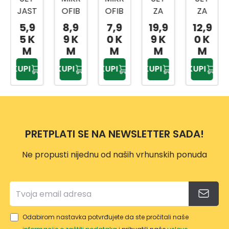
JAST
OFIB
OFIB
ZA
ZA
UČIĆ
ER
ER
POLI
POLI
5,9
8,9
7,9
19,9
12,9
A ZA
KRPE
KRPE
RANJ
RANJ
5 K
9 K
0 K
9 K
0 K
POLI
ZA
ZA
E 11/1
E 5/1
M
M
M
M
M
RANJ
POLI
POLI
80M
100M
KUPI
KUPI
KUPI
KUPI
KUPI
E
RANJ
RANJ
M
M
E 4/1
E SA
125M
RUČ
M
KOM
3/1
PRETPLATI SE NA NEWSLETTER SADA!
120M
M
Ne propusti nijednu od naših vrhunskih ponuda
Odabirom nastavka potvrđujete da ste pročitali naše