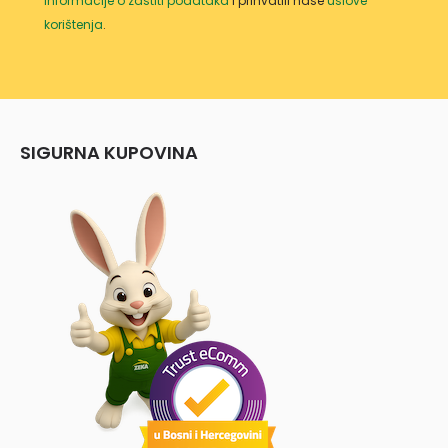
informacije o zaštiti podataka
i prihvatili naše
uslove
korištenja
.
SIGURNA KUPOVINA