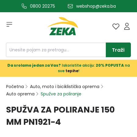
0800 20275
webshop@zeka.ba
a glavni sadržaj
Traži
Da srolamo jedan za Vas?
Iskoristite akciju:
20% POPUSTA
na
sve
tepihe
!
Početna
Auto, moto i biciklistička oprema
Auto oprema
Spužve za poliranje
SPUŽVA ZA POLIRANJE 150
MM PN1921-4