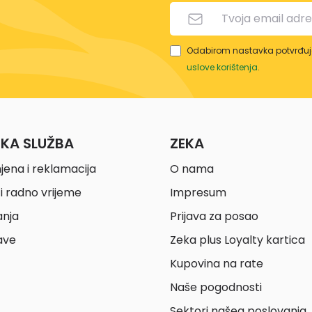
Odabirom nastavka potvrđuje
uslove korištenja
.
ČKA SLUŽBA
ZEKA
jena i reklamacija
O nama
i radno vrijeme
Impresum
anja
Prijava za posao
ave
Zeka plus Loyalty kartica
Kupovina na rate
Naše pogodnosti
Sektori našeg poslovanja