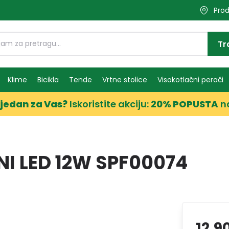
Prod
Tr
Klime
Bicikla
Tende
Vrtne stolice
Visokotlačni perači
jedan za Vas?
Iskoristite akciju:
20% POPUSTA
n
I LED 12W SPF00074
12,9