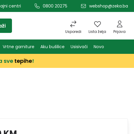
ajni centri
0800 20275
webshop@zeka.ba
aži
Usporedi
Lista želja
Prijava
Vrtne garniture
Aku bušilice
Usisivači
Novo
a sve
tepihe
!
0 KM