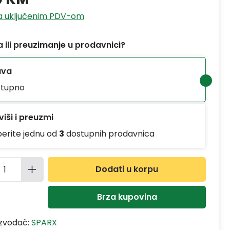
sa uključenim PDV-om
 ili preuzimanje u prodavnici?
ava
tupno
iši i preuzmi
berite jednu od
3
dostupnih prodavnica
ina proizvoda: Unesite željenu količinu
Dodati u korpu
Brza kupovina
izvođač:
SPARX