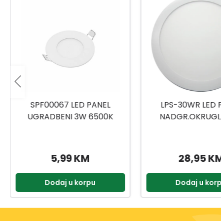
LPS-30WR LED PANEL
PANEL NADGRADNI
NADGR.OKRUGLI 30W
LED 18W/6000K S
300MM 6500K
28,95 KM
19,59 K
Dodaj u korpu
Dodaj u kor