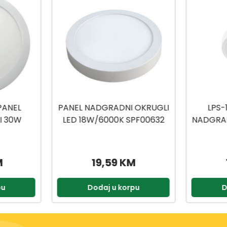
 OKRUGLI
LPS-12WR LED PANEL
LPR-
PF00632
NADGRADNI OKRUGLI 6500K
UGRADNI
M
13,95 KM
pu
Dodaj u korpu
D