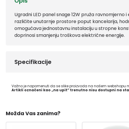
Opis
Ugradni LED panel snage 12W pruža ravnomjerno i ef
različite unutarnje prostore poput kancelarija, hodn
omogućava jednostavnu instalaciju u stropne konst
doprinosi smanjenju troškova električne energije.
Specifikacije
Važno je napomenuti da se slike proizvoda na našem webshopu mo
Artikli označeni kao „na upit“ trenutno nisu dostupni na sta
Možda Vas zanima?