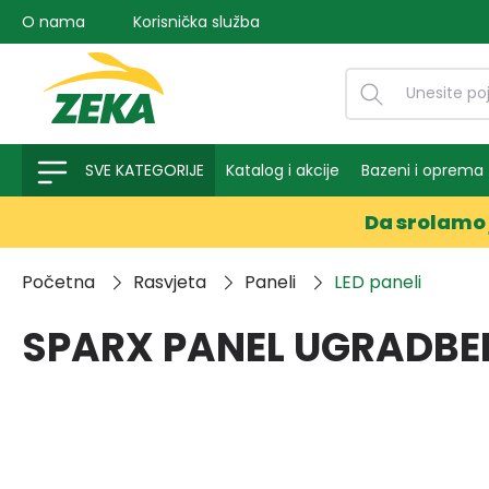
O nama
Korisnička služba
na pretragu
Preskoči na glavnu navigaciju
SVE KATEGORIJE
Katalog i akcije
Bazeni i oprema
Da srolamo 
Početna
Rasvjeta
Paneli
LED paneli
SPARX PANEL UGRADBEN