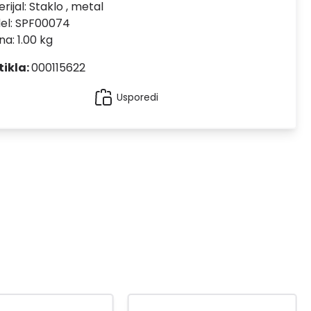
rijal:
Staklo , metal
el:
SPF00074
na: 1.00 kg
tikla:
000115622
Usporedi