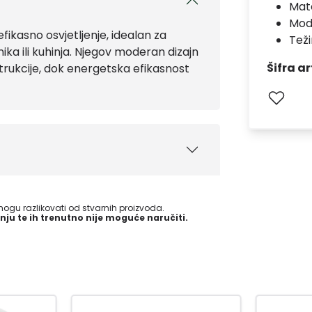
Mate
Mod
ikasno osvjetljenje, idealan za
Teži
ika ili kuhinja. Njegov moderan dizajn
Šifra ar
rukcije, dok energetska efikasnost
gu razlikovati od stvarnih proizvoda.
nju te ih trenutno nije moguće naručiti.