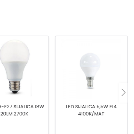
IJALICA 5,5W E14
LB-ST64-6W-GE27 LED
4100K/MAT
SIJALICA 600LM 6500K