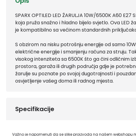
Opis
SPARX OPTILED LED ŽARULJA 10W/6500K A60 E27 SPF0
koja pruža snažno i hladno bijelo svjetlo. Ova LED ža
je kompatibilno sa većinom standardnih priključak
S obzirom na nisku potrošnju energije od samo 10W
električne energije i smanjenju računa za struju. Tak
visokog intenziteta sa 6500K što ga čini odličnim i
prostora, garaža ili drugih područja gdje je potrebn
žarulje su poznate po svojoj dugotrajnosti i pouzdano
osvjetljenje vašeg doma ili radnog mjesta.
Specifikacije
Važno je napomenuti da se slike proizvoda na našem webshopu mo