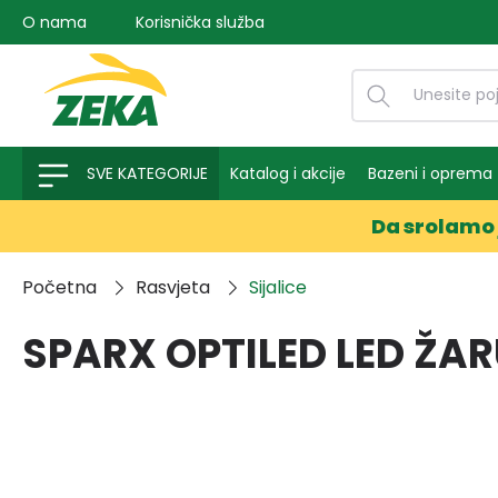
O nama
Korisnička služba
na pretragu
Preskoči na glavnu navigaciju
SVE KATEGORIJE
Katalog i akcije
Bazeni i oprema
Da srolamo 
Početna
Rasvjeta
Sijalice
SPARX OPTILED LED ŽA