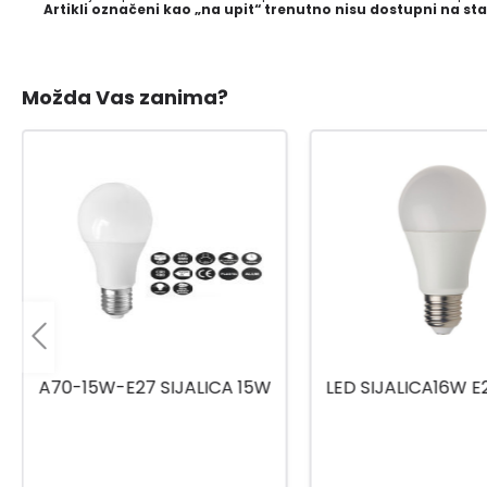
Artikli označeni kao „na upit“ trenutno nisu dostupni na sta
Možda Vas zanima?
LED SIJALICA16W E27 6500K
12W/4000K A6
OPTILED SIJA