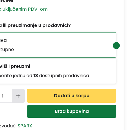
sa uključenim PDV-om
 ili preuzimanje u prodavnici?
ava
tupno
iši i preuzmi
berite jednu od
13
dostupnih prodavnica
ina proizvoda: Unesite željenu količinu
Dodati u korpu
Brza kupovina
izvođač:
SPARX