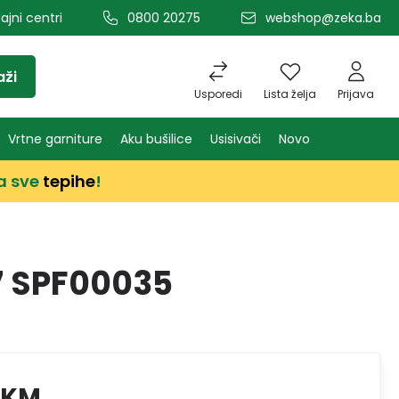
ajni centri
0800 20275
webshop@zeka.ba
aži
Usporedi
Lista želja
Prijava
Vrtne garniture
Aku bušilice
Usisivači
Novo
a sve
tepihe
!
7 SPF00035
 KM