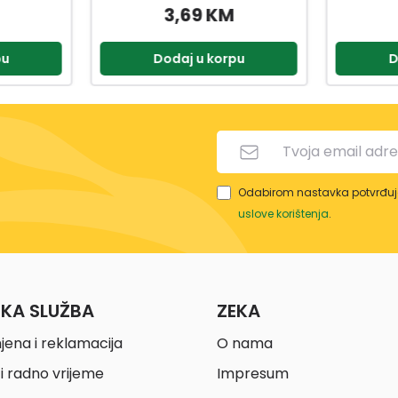
5,90 KM
pu
Dodaj u korpu
D
Odabirom nastavka potvrđuje
uslove korištenja
.
ČKA SLUŽBA
ZEKA
jena i reklamacija
O nama
i radno vrijeme
Impresum