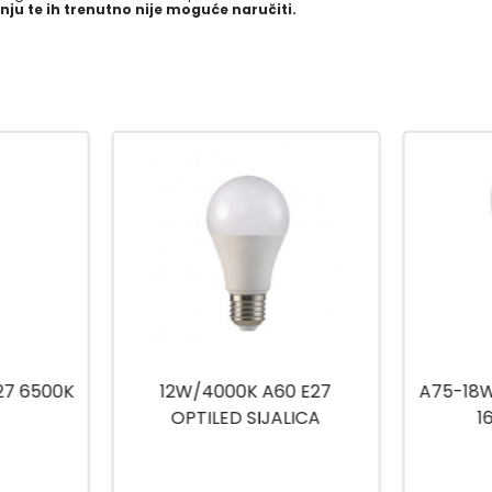
nju te ih trenutno nije moguće naručiti.
0 E27
A75-18W-E27 SIJALICA 18W
LED S
LICA
1620LM 2700K