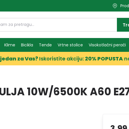
Prod
Tr
Klime
Bicikla
Tende
Vrtne stolice
Visokotlačni perači
jedan za Vas?
Iskoristite akciju:
20% POPUSTA
n
RULJA 10W/6500K A60 E2
3,99