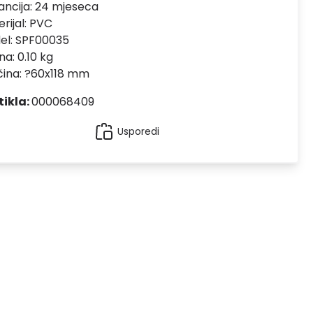
ncija:
24 mjeseca
rijal:
PVC
el:
SPF00035
na: 0.10 kg
čina: ?60x118 mm
tikla:
000068409
Usporedi