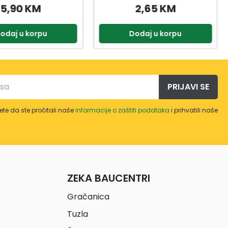
2,65 KM
7,20 KM
odaj u korpu
Dodaj u korpu
PRIJAVI SE
te da ste pročitali naše
informacije o zaštiti podataka
i prihvatili naše
ZEKA BAUCENTRI
Gračanica
Tuzla