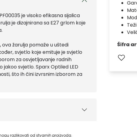
Gara
Mate
0035 je visoko efikasna sijalica
Mod
rulja je dizajnirana sa E27 grlom koje
Teži
a.
Veli
Šifra ar
, ova žarulja pomaže u uštedi
ođer, svjetlo koje emituje je svjetlo
zborom za osvjetljavanje radnih
o jakoo svjetlo. Sparx Optiled LED
sti, što ih čini izvrsnim izborom za
gu razlikovati od stvarnih proizvoda.