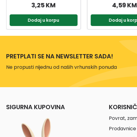
4,59 KM
3,69 KM
Dodaj u korpu
Dodaj u kor
PRETPLATI SE NA NEWSLETTER SADA!
Ne propusti nijednu od naših vrhunskih ponuda
SIGURNA KUPOVINA
KORISNI
Povrat, zam
Prodavnice 