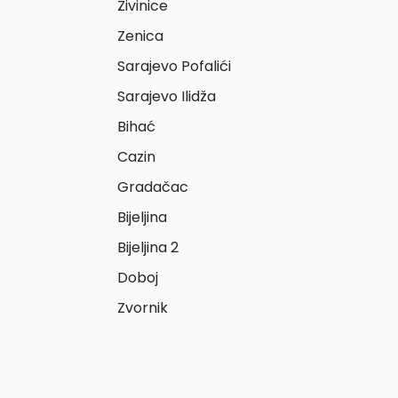
Živinice
Zenica
Sarajevo Pofalići
Sarajevo Ilidža
Bihać
Cazin
Gradačac
Bijeljina
Bijeljina 2
Doboj
Zvornik