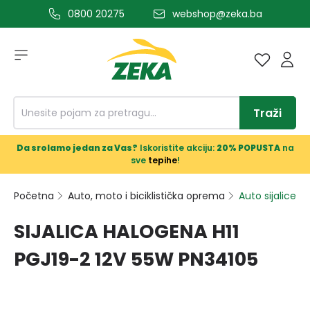
0800 20275
webshop@zeka.ba
a glavni sadržaj
Traži
Da srolamo jedan za Vas?
Iskoristite akciju:
20% POPUSTA
na
sve
tepihe
!
Početna
Auto, moto i biciklistička oprema
Auto sijalice
SIJALICA HALOGENA H11
PGJ19-2 12V 55W PN34105