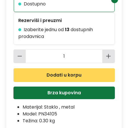
Dostupno
Rezerviši i preuzmi
Izaberite jednu od
13
dostupnih
prodavnica
Količina proizvoda: Unesite željenu 
Dodati u korpu
Brza kupovina
Materijal:
Staklo , metal
Model:
PN34105
Težina: 0.30 kg