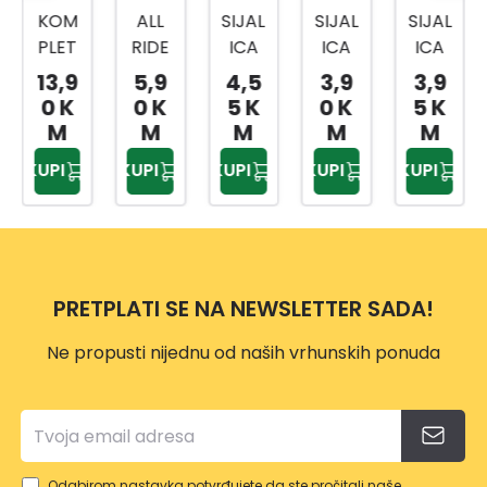
KOM
ALL
SIJAL
SIJAL
SIJAL
PLET
RIDE
ICA
ICA
ICA
SIJAL
SIJAL
HALO
HALO
HALO
13,9
5,9
4,5
3,9
3,9
ICA
ICA
GEN
GEN
GEN
0 K
0 K
5 K
0 K
5 K
19/1
MI3
A H11
A 12V
A H3
M
M
M
M
M
HALO
H4
PGJ1
21/5
12V
KUPI
KUPI
KUPI
KUPI
KUPI
GEN
12V
9-2
W 2/1
55W
A
12V
BLIST
55W
ER
PN34
113
PRETPLATI SE NA NEWSLETTER SADA!
Ne propusti nijednu od naših vrhunskih ponuda
Odabirom nastavka potvrđujete da ste pročitali naše