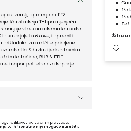
Gara
Mate
rupa u zemlji, opremljena TEZ
Mod
nje. Konstrukcija T-tipa mjenjača
Teži
smanjuje stres na rukama korisnika.
Šifra ar
što smanjuje troškove, i opremiti
prikladnim za različite primjene
 uzoraka tla. S brzim i jednostavnim
užnim kotačima, RURIS TT10
jeme i napor potreban za kopanje
gu razlikovati od stvarnih proizvoda.
nju te ih trenutno nije moguće naručiti.