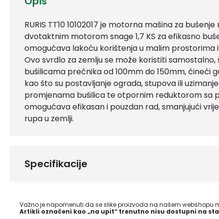
Opis
RURIS TT10 10102017 je motorna mašina za bušenje 
dvotaktnim motorom snage 1,7 KS za efikasno buše
omogućava lakoću korištenja u malim prostorima i 
Ovo svrdlo za zemlju se može koristiti samostalno, 
bušilicama prečnika od 100mm do 150mm, čineći ga 
kao što su postavljanje ograda, stupova ili uzimanje
promjenama bušilica te otpornim reduktorom sa p
omogućava efikasan i pouzdan rad, smanjujući vri
rupa u zemlji.
Specifikacije
Važno je napomenuti da se slike proizvoda na našem webshopu mo
Artikli označeni kao „na upit“ trenutno nisu dostupni na sta