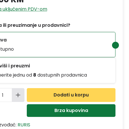
sa uključenim PDV-om
 ili preuzimanje u prodavnici?
ava
tupno
iši i preuzmi
berite jednu od
8
dostupnih prodavnica
ina proizvoda: Unesite željenu količinu
Dodati u korpu
Brza kupovina
izvođač:
RURIS