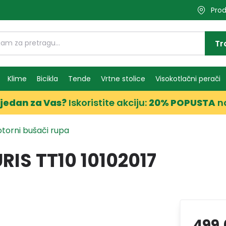
Prod
Tr
Klime
Bicikla
Tende
Vrtne stolice
Visokotlačni perači
jedan za Vas?
Iskoristite akciju:
20% POPUSTA
n
torni bušači rupa
IS TT10 10102017
499