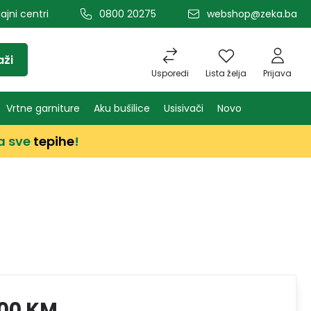
ajni centri
0800 20275
webshop@zeka.ba
aži
Usporedi
Lista želja
Prijava
Vrtne garniture
Aku bušilice
Usisivači
Novo
a sve
tepihe
!
,00 KM