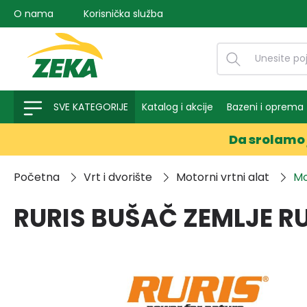
O nama
Korisnička služba
na pretragu
Preskoči na glavnu navigaciju
SVE KATEGORIJE
Katalog i akcije
Bazeni i oprema
Da srolamo 
Početna
Vrt i dvorište
Motorni vrtni alat
Mo
RURIS BUŠAČ ZEMLJE RUR