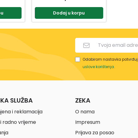
pu
Dodaj u korpu
Odabirom nastavka potvrđuje
uslove korištenja
.
ČKA SLUŽBA
ZEKA
jena i reklamacija
O nama
i radno vrijeme
Impresum
anja
Prijava za posao