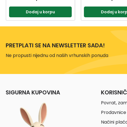
Dodaj u korpu
Dodaj u kor
PRETPLATI SE NA NEWSLETTER SADA!
Ne propusti nijednu od naših vrhunskih ponuda
SIGURNA KUPOVINA
KORISNI
Povrat, zam
Prodavnice 
Načini plać