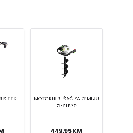
IS TT12
MOTORNI BUŠAČ ZA ZEMLJU
ZI-ELB70
KM
449,95 KM