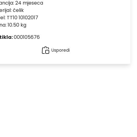
ncija:
24 mjeseca
rijal:
čelik
el:
TT10 10102017
na: 10.50 kg
tikla:
000105676
Usporedi