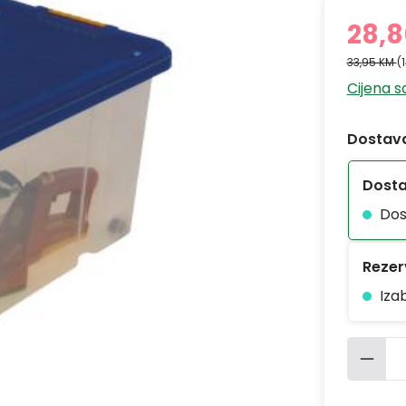
28,
33,95 KM
(
Cijena 
Dostava
Dost
Dos
Rezerv
Iza
Količ