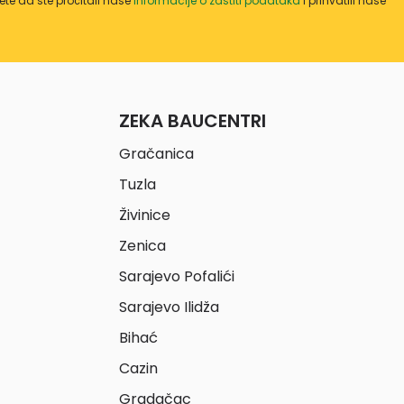
te da ste pročitali naše
informacije o zaštiti podataka
i prihvatili naše
ZEKA BAUCENTRI
Gračanica
Tuzla
Živinice
Zenica
Sarajevo Pofalići
Sarajevo Ilidža
Bihać
Cazin
Gradačac