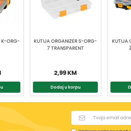
R S-ORG-
KUTIJA ORGANIZER ORG-18
KUTIJ
ENT
ŽUTA MANO
45
11,59 KM
pu
Dodaj u korpu
D