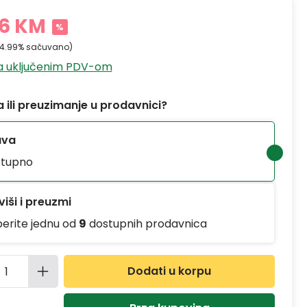
86 KM
%
14.99% sačuvano)
sa uključenim PDV-om
 ili preuzimanje u prodavnici?
ava
tupno
iši i preuzmi
berite jednu od
9
dostupnih prodavnica
ina proizvoda: Unesite željenu količinu
Dodati u korpu