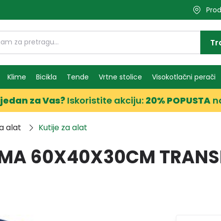
Prod
Tr
Klime
Bicikla
Tende
Vrtne stolice
Visokotlačni perači
jedan za Vas?
Iskoristite akciju:
20% POPUSTA
n
za alat
Kutije za alat
ČIMA 60X40X30CM TRAN