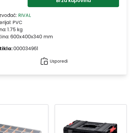
Brza kupovina
izvođač:
RIVAL
rijal:
PVC
na: 1.75 kg
ičina: 600x400x340 mm
tikla:
000034961
Usporedi