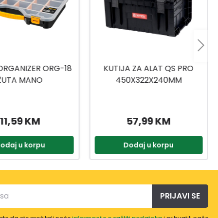
A ZA ALAT QS PRO
KUTIJA ZA ALAT C.OR-13
0X322X240MM
57,99 KM
6,99 KM
odaj u korpu
Dodaj u korpu
PRIJAVI SE