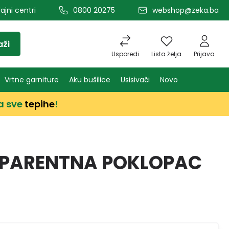
ajni centri
0800 20275
webshop@zeka.ba
aži
Usporedi
Lista želja
Prijava
Vrtne garniture
Aku bušilice
Usisivači
Novo
a sve
tepihe
!
SPARENTNA POKLOPAC