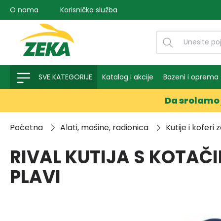
O nama
Korisnička služba
na pretragu
Preskoči na glavnu navigaciju
SVE KATEGORIJE
Katalog i akcije
Bazeni i oprema
Da srolamo 
Početna
Alati, mašine, radionica
Kutije i koferi 
RIVAL KUTIJA S KOTA
PLAVI