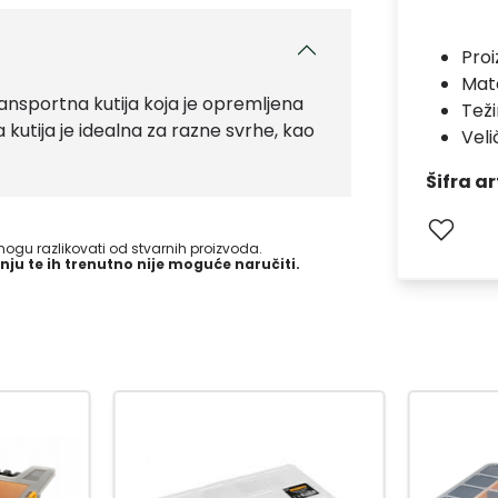
Pro
Mate
ansportna kutija koja je opremljena
Teži
kutija je idealna za razne svrhe, kao
Vel
Šifra ar
gu razlikovati od stvarnih proizvoda.
nju te ih trenutno nije moguće naručiti.