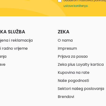
Odabirom nastavka potvrđuje
uslove korištenja
.
ČKA SLUŽBA
ZEKA
jena i reklamacija
O nama
i radno vrijeme
Impresum
anja
Prijava za posao
ave
Zeka plus Loyalty kartica
Kupovina na rate
Naše pogodnosti
Sektori našeg poslovanja
Brendovi