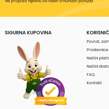
Ne propusti nijednu od naših vrhunskih ponuda
SIGURNA KUPOVINA
KORISNI
Povrat, zam
Prodavnice 
Načini plać
Načini dost
FAQ
Kontakt