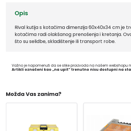
Opis
Rival kutija s kotačima dimenzija 60x40x34 cm je tr
kotačima radi olakšanog prenošenja i kretanja. Ova 
što su selidbe, skladištenje ili transport robe.
Važno je napomenuti da se slike proizvoda na našem webshopu mo
Artikli označeni kao „na upit“ trenutno nisu dostupni na sta
Možda Vas zanima?