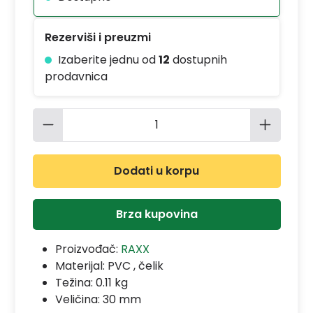
Rezerviši i preuzmi
Izaberite jednu od
12
dostupnih
prodavnica
Količina proizvoda: Unesite željenu 
Dodati u korpu
Brza kupovina
Proizvođač:
RAXX
Materijal:
PVC , čelik
Težina: 0.11 kg
Veličina: 30 mm