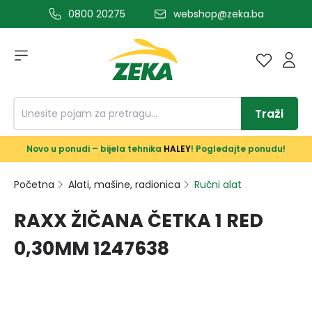
0800 20275
webshop@zeka.ba
a glavni sadržaj
Traži
Novo u ponudi – bijela tehnika
HALEY
! Pogledajte ponudu!
Početna
Alati, mašine, radionica
Ručni alat
RAXX ŽIČANA ČETKA 1 RED
0,30MM 1247638