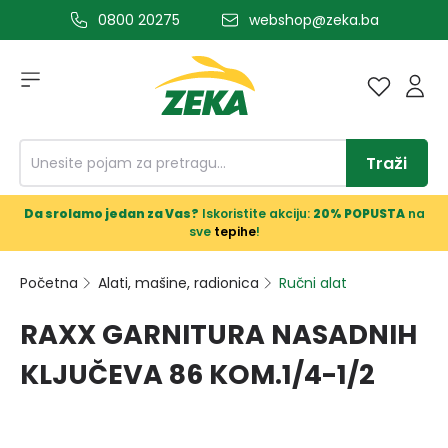
0800 20275
webshop@zeka.ba
a glavni sadržaj
Traži
Da srolamo jedan za Vas?
Iskoristite akciju:
20% POPUSTA
na
sve
tepihe
!
Početna
Alati, mašine, radionica
Ručni alat
RAXX GARNITURA NASADNIH
KLJUČEVA 86 KOM.1/4-1/2