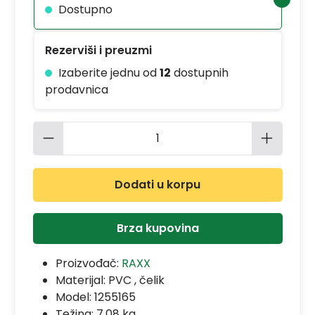
Dostupno
Rezerviši i preuzmi
Izaberite jednu od
12
dostupnih
prodavnica
Količina proizvoda: Unesite željenu 
Dodati u korpu
Brza kupovina
Proizvođač:
RAXX
Materijal:
PVC , čelik
Model:
1255165
Težina: 7.08 kg