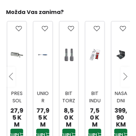
Možda Vas zanima?
PRES
UNIO
BIT
BIT
NASA
SOL
R
TORZ
INDU
DNI
PREŠ
RUČI
IJA
STRY
KLJU
27,9
77,9
8,5
7,5
399,
A ZA
CA/R
TOR
TOR
ČEVI
5 K
5 K
0 K
0 K
90
MAS
AČN
X
X
1/4,3
M
M
M
M
KM
T
A 1/2
20X2
20X2
/8,1/
KUPI
KUPI
KUPI
KUPI
KUPI