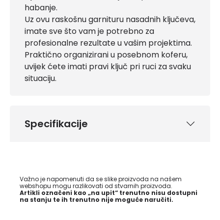
habanje.
Uz ovu raskošnu garnituru nasadnih ključeva,
imate sve što vam je potrebno za
profesionalne rezultate u vašim projektima.
Praktično organizirani u posebnom koferu,
uvijek ćete imati pravi ključ pri ruci za svaku
situaciju.
Specifikacije
Važno je napomenuti da se slike proizvoda na našem
webshopu mogu razlikovati od stvarnih proizvoda.
Artikli označeni kao „na upit“ trenutno nisu dostupni
na stanju te ih trenutno nije moguće naručiti.