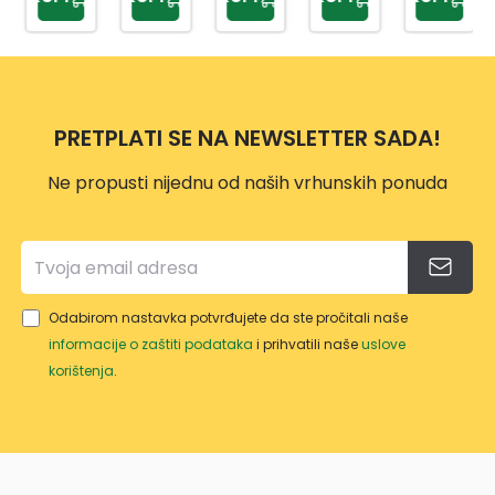
80ML
BI
5MM
5MM
2
ČELIK
1901A
2/1
3/1
216-
SA
BI
DJ.
UNIV
61178
ERZA
2
PRETPLATI SE NA NEWSLETTER SADA!
LNO
M
Ne propusti nijednu od naših vrhunskih ponuda
GLAV
OM
Odabirom nastavka potvrđujete da ste pročitali naše
informacije o zaštiti podataka
i prihvatili naše
uslove
korištenja
.