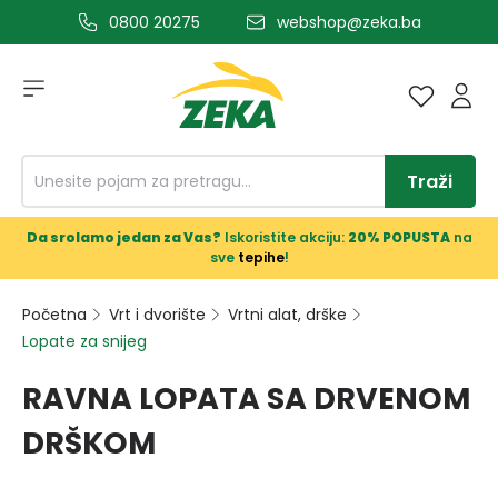
0800 20275
webshop@zeka.ba
a glavni sadržaj
Traži
Da srolamo jedan za Vas?
Iskoristite akciju:
20% POPUSTA
na
sve
tepihe
!
Početna
Vrt i dvorište
Vrtni alat, drške
Lopate za snijeg
RAVNA LOPATA SA DRVENOM
DRŠKOM