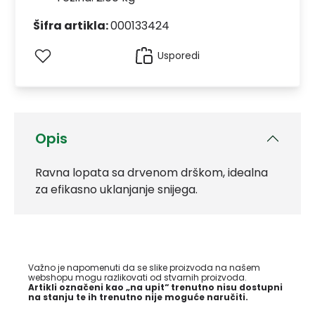
Šifra artikla:
000133424
Usporedi
Opis
Ravna lopata sa drvenom drškom, idealna
za efikasno uklanjanje snijega.
Važno je napomenuti da se slike proizvoda na našem
webshopu mogu razlikovati od stvarnih proizvoda.
Artikli označeni kao „na upit“ trenutno nisu dostupni
na stanju te ih trenutno nije moguće naručiti.