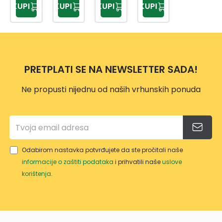
KUPI
KUPI
KUPI
KUPI
KM
KM
KM
G SA
SNIJE
G LIM
DRŠK
DRŠK
G
OM
OM
BEZ
DRŠK
E
PRETPLATI SE NA NEWSLETTER SADA!
Ne propusti nijednu od naših vrhunskih ponuda
Odabirom nastavka potvrđujete da ste pročitali naše
informacije o zaštiti podataka
i prihvatili naše
uslove
korištenja
.