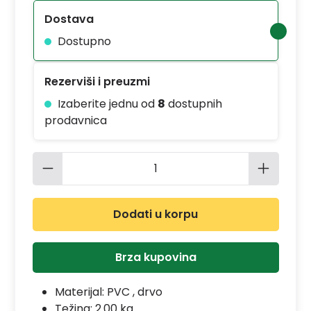
Dostava
Dostupno
Rezerviši i preuzmi
Izaberite jednu od
8
dostupnih
prodavnica
Količina proizvoda: Unesite željenu 
Dodati u korpu
Brza kupovina
Materijal:
PVC , drvo
Težina: 2.00 kg